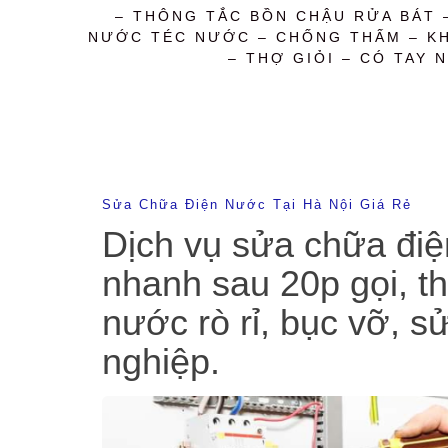
– THÔNG TẮC BỒN CHẬU RỬA BÁT 
NƯỚC TÉC NƯỚC – CHỐNG THẤM – KHỬ
– THỢ GIỎI – CÓ TAY N
Sửa Chữa Điện Nước Tại Hà Nội Giá Rẻ
Dịch vụ sửa chữa điệ
nhanh sau 20p gọi, t
nước rò rỉ, bục vỡ, 
nghiệp.