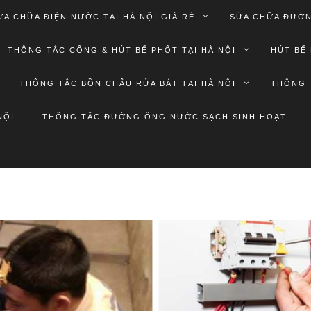
ỬA CHỮA ĐIỆN NƯỚC TẠI HÀ NỘI GIÁ RẺ
SỬA CHỮA ĐƯỜN
THÔNG TẮC CỐNG & HÚT BỂ PHỐT TẠI HÀ NỘI
HÚT BỂ 
THÔNG TẮC BỒN CHẬU RỬA BÁT TẠI HÀ NỘI
THÔNG 
NỘI
THÔNG TẮC ĐƯỜNG ỐNG NƯỚC SẠCH SINH HOẠT