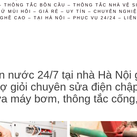
– THÔNG TẮC BỒN CẦU – THÔNG TẮC NHÀ VỆ SI
 MÙI HÔI – GIÁ RẺ – UY TÍN – CHUYÊN NGHIỆ
GHỀ CAO – TẠI HÀ NỘI – PHỤC VỤ 24/24 – LIÊN
n nước 24/7 tại nhà Hà Nội
hợ giỏi chuyên sửa điện ch
sửa máy bơm, thông tắc cống