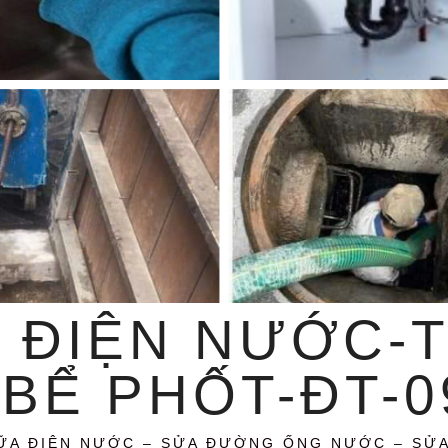
 ĐIỆN NƯỚC-
BỂ PHỐT-ĐT-09
ỮA ĐIỆN NƯỚC – SỬA ĐƯỜNG ỐNG NƯỚC – SỬ