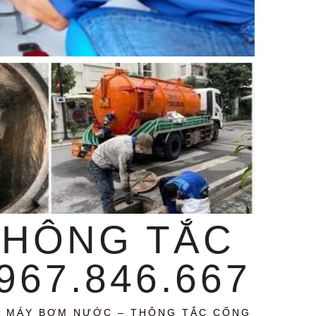
THÔNG TẮC
67.846.667
A MÁY BƠM NƯỚC – THÔNG TẮC CỐNG