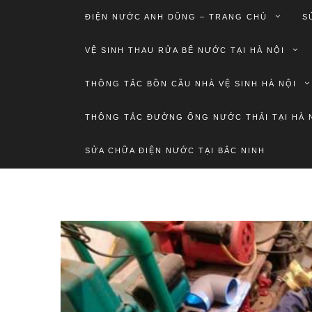
ĐIỆN NƯỚC ANH DŨNG – TRANG CHỦ
S
VỆ SINH THAU RỬA BỂ NƯỚC TẠI HÀ NỘI
THÔNG TẮC BỒN CẦU NHÀ VỆ SINH HÀ NỘI
THÔNG TẮC ĐƯỜNG ỐNG NƯỚC THẢI TẠI HÀ 
SỬA CHỮA ĐIỆN NƯỚC TẠI BẮC NINH