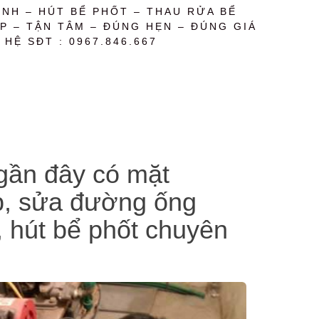
NH – HÚT BỂ PHỐT – THAU RỬA BỂ
P – TẬN TÂM – ĐÚNG HẸN – ĐÚNG GIÁ
 HỆ SĐT : 0967.846.667
 gần đây có mặt
ập, sửa đường ống
, hút bể phốt chuyên