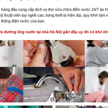
 hàng đầu cung cấp dịch vụ thợ sửa chữa điện nước 24/7 tại Hà
kỹ thuật viên tay nghề cao, trang thiết bị hiện đại, quy trình là
ệ thống điện nước của bạn.
ữa đường ống nước tại nhà Hà Nội gần đây uy tín có khó k