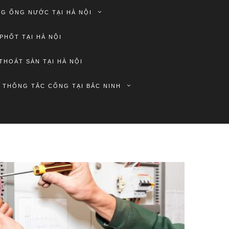
G ỐNG NƯỚC TẠI HÀ NỘI
PHỐT TẠI HÀ NỘI
THOÁT SÀN TẠI HÀ NỘI
THÔNG TẮC CỐNG TẠI BẮC NINH