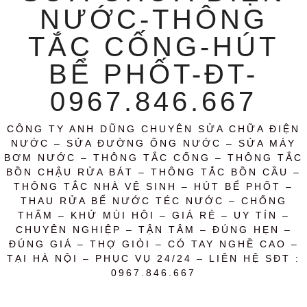
NƯỚC-THÔNG
TẮC CỐNG-HÚT
BỂ PHỐT-ĐT-
0967.846.667
CÔNG TY ANH DŨNG CHUYÊN SỬA CHỮA ĐIỆN
NƯỚC – SỬA ĐƯỜNG ỐNG NƯỚC – SỬA MÁY
BƠM NƯỚC – THÔNG TẮC CỐNG – THÔNG TẮC
BỒN CHẬU RỬA BÁT – THÔNG TẮC BỒN CẦU –
THÔNG TẮC NHÀ VỆ SINH – HÚT BỂ PHỐT –
THAU RỬA BỂ NƯỚC TÉC NƯỚC – CHỐNG
THẤM – KHỬ MÙI HÔI – GIÁ RẺ – UY TÍN –
CHUYÊN NGHIỆP – TẬN TÂM – ĐÚNG HẸN –
ĐÚNG GIÁ – THỢ GIỎI – CÓ TAY NGHỀ CAO –
TẠI HÀ NỘI – PHỤC VỤ 24/24 – LIÊN HỆ SĐT :
0967.846.667