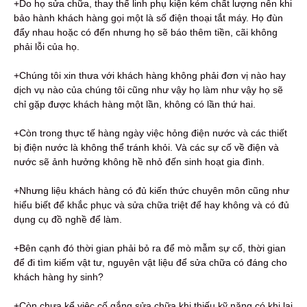
+Do họ sửa chữa, thay thế linh phụ kiện kém chất lượng nên khi
bảo hành khách hàng gọi một là số điện thoại tắt máy. Họ đùn
đẩy nhau hoặc có đến nhưng họ sẽ báo thêm tiền, cãi không
phải lỗi của họ.
+Chúng tôi xin thưa với khách hàng không phải đơn vị nào hay
dịch vụ nào của chúng tôi cũng như vậy họ làm như vậy họ sẽ
chỉ gặp được khách hàng một lần, không có lần thứ hai.
+Còn trong thực tế hàng ngày việc hỏng điện nước và các thiết
bị điện nước là không thể tránh khỏi. Và các sự cố về điện và
nước sẽ ảnh hưởng không hề nhỏ đến sinh hoạt gia đình.
+Nhưng liệu khách hàng có đủ kiến thức chuyên môn cũng như
hiểu biết để khắc phục và sửa chữa triệt để hay không và có đủ
dụng cụ đồ nghề để làm.
+Bên cạnh đó thời gian phải bỏ ra để mò mẫm sự cố, thời gian
để đi tìm kiếm vật tư, nguyên vật liệu để sửa chữa có đáng cho
khách hàng hy sinh?
+Còn chưa kể việc cố gắng sửa chữa khi thiếu kỹ năng có khi lại