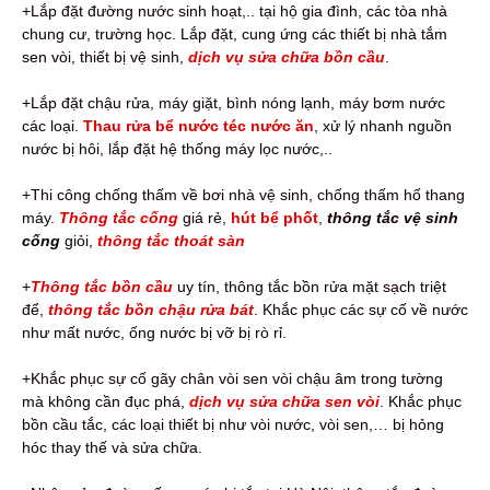
+Lắp đặt đường nước sinh hoạt,.. tại hộ gia đình, các tòa nhà
chung cư, trường học. Lắp đặt, cung ứng các thiết bị nhà tắm
sen vòi, thiết bị vệ sinh,
dịch vụ sửa chữa bồn cầu
.
+Lắp đặt chậu rửa, máy giặt, bình nóng lạnh, máy bơm nước
các loại.
Thau rửa bể nước téc nước ăn
, xử lý nhanh nguồn
nước bị hôi, lắp đặt hệ thống máy lọc nước,..
+Thi công chống thấm về bơi nhà vệ sinh, chống thấm hố thang
máy.
Thông tắc cống
giá rẻ,
hút bể phốt
,
thông tắc vệ sinh
cống
giỏi,
thông tắc thoát sàn
+
Thông tắc bồn cầu
uy tín, thông tắc bồn rửa mặt sạch triệt
để,
thông tắc bồn chậu rửa bát
. Khắc phục các sự cố về nước
như mất nước, ống nước bị vỡ bị rò rỉ.
+Khắc phục sự cố gãy chân vòi sen vòi chậu âm trong tường
mà không cần đục phá,
dịch vụ sửa chữa sen vòi
. Khắc phục
bồn cầu tắc, các loại thiết bị như vòi nước, vòi sen,… bị hỏng
hóc thay thế và sửa chữa.