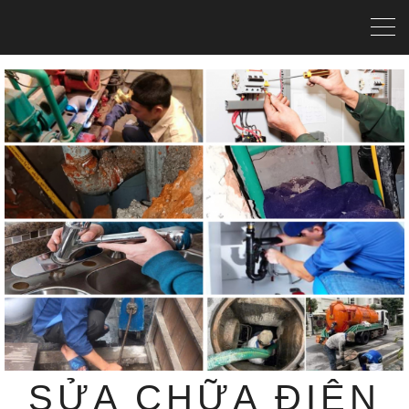
SỬA CHỮA ĐIỆN