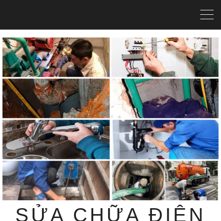
SỬA CHỮA ĐIỆN