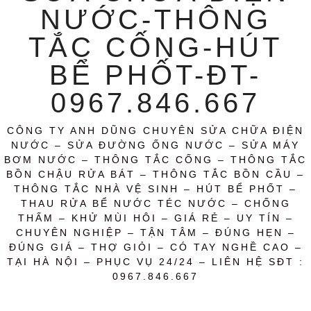
NƯỚC-THÔNG
TẮC CỐNG-HÚT
BỂ PHỐT-ĐT-
0967.846.667
CÔNG TY ANH DŨNG CHUYÊN SỬA CHỮA ĐIỆN
NƯỚC – SỬA ĐƯỜNG ỐNG NƯỚC – SỬA MÁY
BƠM NƯỚC – THÔNG TẮC CỐNG – THÔNG TẮC
BỒN CHẬU RỬA BÁT – THÔNG TẮC BỒN CẦU –
THÔNG TẮC NHÀ VỆ SINH – HÚT BỂ PHỐT –
THAU RỬA BỂ NƯỚC TÉC NƯỚC – CHỐNG
THẤM – KHỬ MÙI HÔI – GIÁ RẺ – UY TÍN –
CHUYÊN NGHIỆP – TẬN TÂM – ĐÚNG HẸN –
ĐÚNG GIÁ – THỢ GIỎI – CÓ TAY NGHỀ CAO –
TẠI HÀ NỘI – PHỤC VỤ 24/24 – LIÊN HỆ SĐT :
0967.846.667