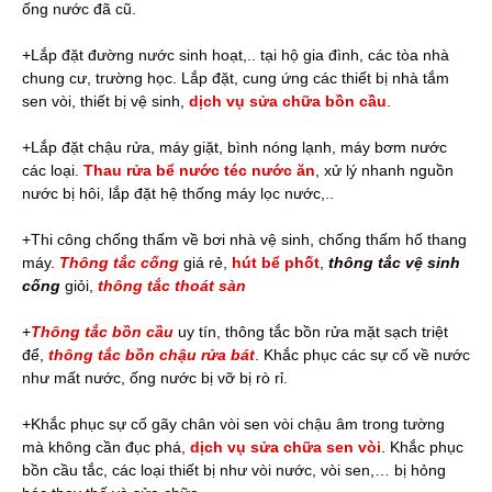
ống nước đã cũ.
+Lắp đặt đường nước sinh hoạt,.. tại hộ gia đình, các tòa nhà
chung cư, trường học. Lắp đặt, cung ứng các thiết bị nhà tắm
sen vòi, thiết bị vệ sinh,
dịch vụ sửa chữa bồn cầu
.
+Lắp đặt chậu rửa, máy giặt, bình nóng lạnh, máy bơm nước
các loại.
Thau rửa bể nước téc nước ăn
, xử lý nhanh nguồn
nước bị hôi, lắp đặt hệ thống máy lọc nước,..
+Thi công chống thấm về bơi nhà vệ sinh, chống thấm hố thang
máy.
Thông tắc cống
giá rẻ,
hút bể phốt
,
thông tắc vệ sinh
cống
giỏi,
thông tắc thoát sàn
+
Thông tắc bồn cầu
uy tín, thông tắc bồn rửa mặt sạch triệt
để,
thông tắc bồn chậu rửa bát
. Khắc phục các sự cố về nước
như mất nước, ống nước bị vỡ bị rò rỉ.
+Khắc phục sự cố gãy chân vòi sen vòi chậu âm trong tường
mà không cần đục phá,
dịch vụ sửa chữa sen vòi
. Khắc phục
bồn cầu tắc, các loại thiết bị như vòi nước, vòi sen,… bị hỏng