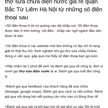
thợ sửa chữa điện nước giá rẻ quận
Bắc Từ Liêm Hà Nội từ những số điện
thoại sau
+Số điện thoại ở tờ rơi quảng cáo dải khắp nơi. Số điện thoại
được dán ở trên tường, cột điện…khắp các ngõ ngách đâu dán
được là dán
+Số điện thoại ở các website mới làm không có địa chỉ rõ ràng
giật tít thật thu hút. Kinh nghiệm khi gọi thợ sửa chữa Online,
đừng vì cần quá, gấp quá mà thấy số điện thoại bạn gọi luôn
+Hãy chậm lại 1 phút để xem và đánh giá qua về công ty, đơn vị
mình gọi
thợ sửa điện nước
là ai. Đánh giá qua tuổi đời công
ty
+Đánh giá qua feedback của khách hãng đã sửa chữa
(fanpage, google maps). Đánh giá qua cách tư vấn online. Đánh
giá qua nội dung bài viết quảng cáo như nào có đúng thực tế
+Đánh giá qua giá cả khi bạn hỏi về giá dịch vụ này. Đó là một