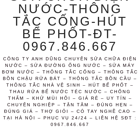
NƯỚC-THÔNG
TẮC CỐNG-HÚT
BỂ PHỐT-ĐT-
0967.846.667
CÔNG TY ANH DŨNG CHUYÊN SỬA CHỮA ĐIỆN
NƯỚC – SỬA ĐƯỜNG ỐNG NƯỚC – SỬA MÁY
BƠM NƯỚC – THÔNG TẮC CỐNG – THÔNG TẮC
BỒN CHẬU RỬA BÁT – THÔNG TẮC BỒN CẦU –
THÔNG TẮC NHÀ VỆ SINH – HÚT BỂ PHỐT –
THAU RỬA BỂ NƯỚC TÉC NƯỚC – CHỐNG
THẤM – KHỬ MÙI HÔI – GIÁ RẺ – UY TÍN –
CHUYÊN NGHIỆP – TẬN TÂM – ĐÚNG HẸN –
ĐÚNG GIÁ – THỢ GIỎI – CÓ TAY NGHỀ CAO –
TẠI HÀ NỘI – PHỤC VỤ 24/24 – LIÊN HỆ SĐT :
0967.846.667