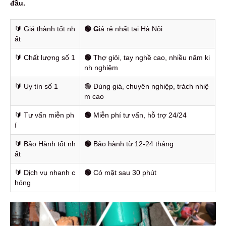
đầu.
🔰️ Giá thành tốt nh
🟢 G
iá rẻ nhất tại Hà Nội
ất
🔰️ Chất lượng số 1
🟢
Thợ giỏi, tay nghề cao, nhiều năm ki
nh nghiệm
🔰️ Uy tín số 1
🟢 Đúng giá, chuyên nghiệp, trách nhiệ
m cao
🔰️ Tư vấn miễn ph
🟢
Miễn phí tư vấn, hỗ trợ 24/24
í
🔰️ Bảo Hành tốt nh
🟢
Bảo hành từ 12-24 tháng
ất
🔰️ Dịch vụ nhanh c
🟢
Có mặt sau 30 phút
hóng