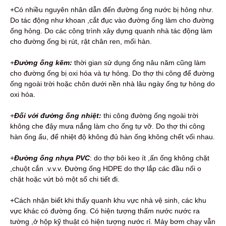
+Có nhiều nguyên nhân dẫn đến đường ống nước bị hỏng như.
Do tác động như khoan ,cắt đục vào đường ống làm cho đường
ống hỏng. Do các công trình xây dựng quanh nhà tác động làm
cho đường ống bị rút, rật chân ren, mối hàn.
+
Đường ống kẽm:
thời gian sử dụng ống nâu năm cũng làm
cho đường ống bị oxi hóa và tự hỏng. Do thợ thi công để đường
ống ngoài trời hoặc chôn dưới nền nhà lâu ngày ống tự hỏng do
oxi hóa.
+
Đối với đường ống nhiệt:
thi công đường ống ngoài trời
không che đậy mưa nắng làm cho ống tự vỡ. Do thợ thi công
hàn ống ẩu, để nhiệt độ không đủ hàn ống không chết vối nhau.
+
Đường ống nhựa PVC
: do thợ bôi keo ít ,ấn ống không chặt
,chuột cắn .v.v.v. Đường ống HDPE do thợ lắp các đầu nối o
chặt hoặc vứt bỏ một số chi tiết đi.
+Cách nhận biết khi thấy quanh khu vực nhà vệ sinh, các khu
vực khác có đường ống. Có hiện tượng thấm nước nước ra
tường ,ở hộp kỹ thuật có hiện tượng nước rỉ. Máy bơm chạy vẫn