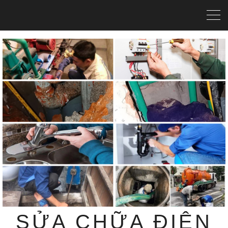
SỬA CHỮA ĐIỆN