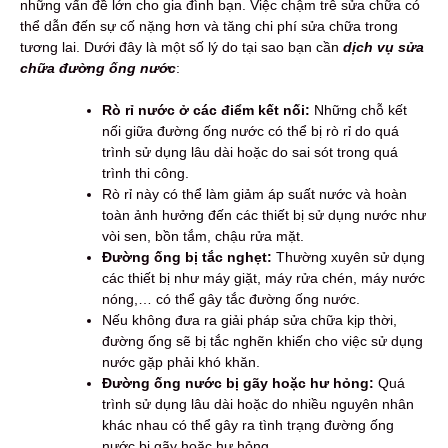
những vấn đề lớn cho gia đình bạn. Việc chậm trễ sửa chữa có
thể dẫn đến sự cố nặng hơn và tăng chi phí sửa chữa trong
tương lai. Dưới đây là một số lý do tại sao bạn cần
dịch vụ sửa
chữa đường ống nước
:
Rò rỉ nước ở các điểm kết nối:
Những chỗ kết
nối giữa đường ống nước có thể bị rò rỉ do quá
trình sử dụng lâu dài hoặc do sai sót trong quá
trình thi công.
Rò rỉ này có thể làm giảm áp suất nước và hoàn
toàn ảnh hưởng đến các thiết bị sử dụng nước như
vòi sen, bồn tắm, chậu rửa mặt.
Đường ống bị tắc nghẹt:
Thường xuyên sử dụng
các thiết bị như máy giặt, máy rửa chén, máy nước
nóng,… có thể gây tắc đường ống nước.
Nếu không đưa ra giải pháp sửa chữa kịp thời,
đường ống sẽ bị tắc nghẽn khiến cho việc sử dụng
nước gặp phải khó khăn.
Đường ống nước bị gãy hoặc hư hỏng:
Quá
trình sử dụng lâu dài hoặc do nhiều nguyên nhân
khác nhau có thể gây ra tình trạng đường ống
nước bị gãy hoặc hư hỏng.