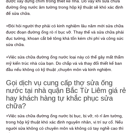
được xây dựng chìm trong thiết kế nhà. Do vậy khi sửa chữa
đường ống nước âm tường trong hộp kỹ thuật sẽ khó xác định
để sửa chữa.
+Đòi hỏi người thợ phải có kinh nghiệm lâu năm mới sửa chữa
được đoạn đường ống rò rỉ bục vỡ. Thay thế và sửa chữa phải
đục tường, khoan cắt bê tông khá tốn kém chi phí và công sức
sửa chữa.
+Việc sửa chữa đường ống nước loại này có thể gây mất thẩm
mỹ kiến trúc nhà của bạn. Do chắp vá và thay đổi thiết kế ban
đầu nếu không có kỹ thuật ,chuyên môn và kinh nghiệm.
Gọi dịch vụ cung cấp thợ sửa ống
nước tại nhà quận Bắc Từ Liêm giá rẻ
hay khách hàng tự khắc phục sửa
chữa?
+Việc sửa chữa đường ống nước bị bục, bị vỡ, rò rỉ âm tường,
trong hộp kỹ thuật khó xác định nguyên nhân, vị trí sự cố. Nếu
người sửa không có chuyên môn và không có tay nghề cao thì