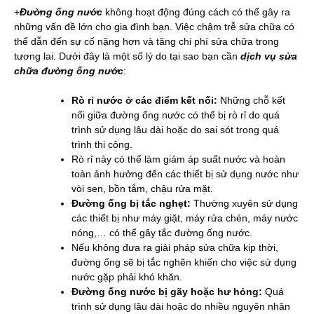
+
Đường ống nước
không hoạt động đúng cách có thể gây ra
những vấn đề lớn cho gia đình bạn. Việc chậm trễ sửa chữa có
thể dẫn đến sự cố nặng hơn và tăng chi phí sửa chữa trong
tương lai. Dưới đây là một số lý do tại sao bạn cần
dịch vụ sửa
chữa đường ống nước
:
Rò rỉ nước ở các điểm kết nối:
Những chỗ kết
nối giữa đường ống nước có thể bị rò rỉ do quá
trình sử dụng lâu dài hoặc do sai sót trong quá
trình thi công.
Rò rỉ này có thể làm giảm áp suất nước và hoàn
toàn ảnh hưởng đến các thiết bị sử dụng nước như
vòi sen, bồn tắm, chậu rửa mặt.
Đường ống bị tắc nghẹt:
Thường xuyên sử dụng
các thiết bị như máy giặt, máy rửa chén, máy nước
nóng,… có thể gây tắc đường ống nước.
Nếu không đưa ra giải pháp sửa chữa kịp thời,
đường ống sẽ bị tắc nghẽn khiến cho việc sử dụng
nước gặp phải khó khăn.
Đường ống nước bị gãy hoặc hư hỏng:
Quá
trình sử dụng lâu dài hoặc do nhiều nguyên nhân