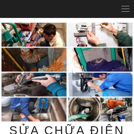
SỬA CHỮA ĐIỆN