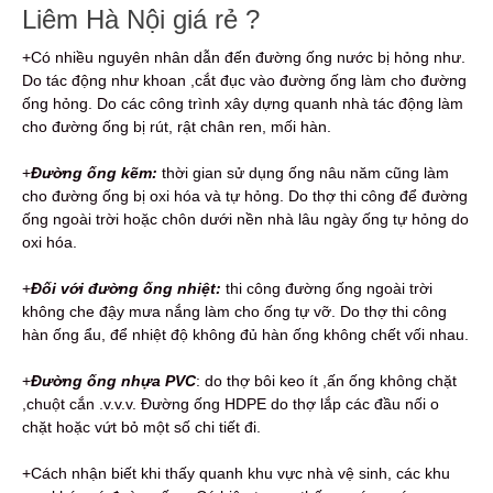
Liêm Hà Nội giá rẻ ?
+Có nhiều nguyên nhân dẫn đến đường ống nước bị hỏng như.
Do tác động như khoan ,cắt đục vào đường ống làm cho đường
ống hỏng. Do các công trình xây dựng quanh nhà tác động làm
cho đường ống bị rút, rật chân ren, mối hàn.
+
Đường ống kẽm:
thời gian sử dụng ống nâu năm cũng làm
cho đường ống bị oxi hóa và tự hỏng. Do thợ thi công để đường
ống ngoài trời hoặc chôn dưới nền nhà lâu ngày ống tự hỏng do
oxi hóa.
+
Đối với đường ống nhiệt:
thi công đường ống ngoài trời
không che đậy mưa nắng làm cho ống tự vỡ. Do thợ thi công
hàn ống ẩu, để nhiệt độ không đủ hàn ống không chết vối nhau.
+
Đường ống nhựa PVC
: do thợ bôi keo ít ,ấn ống không chặt
,chuột cắn .v.v.v. Đường ống HDPE do thợ lắp các đầu nối o
chặt hoặc vứt bỏ một số chi tiết đi.
+Cách nhận biết khi thấy quanh khu vực nhà vệ sinh, các khu