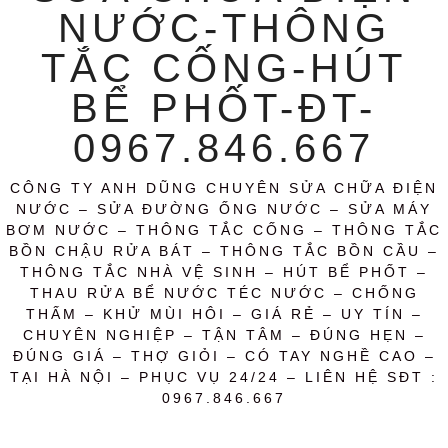
NƯỚC-THÔNG
TẮC CỐNG-HÚT
BỂ PHỐT-ĐT-
0967.846.667
CÔNG TY ANH DŨNG CHUYÊN SỬA CHỮA ĐIỆN
NƯỚC – SỬA ĐƯỜNG ỐNG NƯỚC – SỬA MÁY
BƠM NƯỚC – THÔNG TẮC CỐNG – THÔNG TẮC
BỒN CHẬU RỬA BÁT – THÔNG TẮC BỒN CẦU –
THÔNG TẮC NHÀ VỆ SINH – HÚT BỂ PHỐT –
THAU RỬA BỂ NƯỚC TÉC NƯỚC – CHỐNG
THẤM – KHỬ MÙI HÔI – GIÁ RẺ – UY TÍN –
CHUYÊN NGHIỆP – TẬN TÂM – ĐÚNG HẸN –
ĐÚNG GIÁ – THỢ GIỎI – CÓ TAY NGHỀ CAO –
TẠI HÀ NỘI – PHỤC VỤ 24/24 – LIÊN HỆ SĐT :
0967.846.667