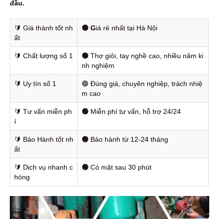
đầu.
🔰️ Giá thành tốt nh
🟢 G
iá rẻ nhất tại Hà Nội
ất
🔰️ Chất lượng số 1
🟢
Thợ giỏi, tay nghề cao, nhiều năm ki
nh nghiệm
🔰️ Uy tín số 1
🟢 Đúng giá, chuyên nghiệp, trách nhiệ
m cao
🔰️ Tư vấn miễn ph
🟢
Miễn phí tư vấn, hỗ trợ 24/24
í
🔰️ Bảo Hành tốt nh
🟢
Bảo hành từ 12-24 tháng
ất
🔰️ Dịch vụ nhanh c
🟢
Có mặt sau 30 phút
hóng