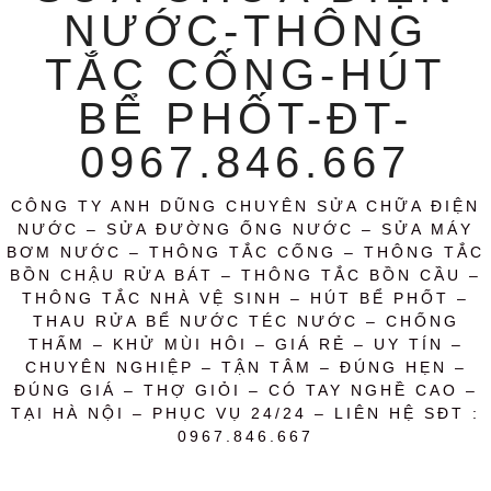
NƯỚC-THÔNG
TẮC CỐNG-HÚT
BỂ PHỐT-ĐT-
0967.846.667
CÔNG TY ANH DŨNG CHUYÊN SỬA CHỮA ĐIỆN
NƯỚC – SỬA ĐƯỜNG ỐNG NƯỚC – SỬA MÁY
BƠM NƯỚC – THÔNG TẮC CỐNG – THÔNG TẮC
BỒN CHẬU RỬA BÁT – THÔNG TẮC BỒN CẦU –
THÔNG TẮC NHÀ VỆ SINH – HÚT BỂ PHỐT –
THAU RỬA BỂ NƯỚC TÉC NƯỚC – CHỐNG
THẤM – KHỬ MÙI HÔI – GIÁ RẺ – UY TÍN –
CHUYÊN NGHIỆP – TẬN TÂM – ĐÚNG HẸN –
ĐÚNG GIÁ – THỢ GIỎI – CÓ TAY NGHỀ CAO –
TẠI HÀ NỘI – PHỤC VỤ 24/24 – LIÊN HỆ SĐT :
0967.846.667