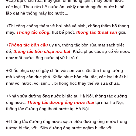
+Lắp đặt chậu rửa, máy giặt, bình nóng lạnh, máy bơm nước
các loại. Thau rửa bể nước ăn, xử lý nhanh nguồn nước bị hôi,
lắp đặt hệ thống máy lọc nước,..
+Thi công chống thấm về bơi nhà vệ sinh, chống thấm hố thang
máy.
Thông tắc cống
,
hút bể phốt,
thông tắc thoát sàn
giỏi.
+
Thông tắc bồn cầu
uy tín, thông tắc bồn rửa mặt sạch triệt
để,
thông tắc bồn chậu rửa bát
. Khắc phục các sự cố về nước
như mất nước, ống nước bị vỡ bị rò rỉ.
+Khắc phục sự cố gãy chân vòi sen vòi chậu âm trong tường
mà không cần đục phá. Khắc phục bồn cầu tắc, các loại thiết bị
như vòi nước, vòi sen,… bị hỏng hóc thay thế và sửa chữa.
+Nhận sửa đường ống nước bị tắc tại Hà Nội, thông tắc đường
ống nước.
Thông tắc đường ống nước thải
tại nhà Hà Nội,
thông tắc đường ống thoát nước tại Hà Nội.
+Thông tắc đường ống nước sạch. Sửa đường ống nước trong
tường bị tắc, vỡ . Sửa đường ống nước ngầm bị tắc vỡ.