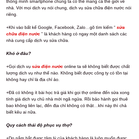
thông minh smartphone chúng ta có thể mang cả thế giới về
nhà. Với mọi dịch vụ nói chung, dịch vụ sửa chữa điện nước nói
riêng.
+Khi vào bất kể Google, Facebook, Zalo…gõ tìm kiếm “
sửa
chữa điện nước
” là khách hàng có ngay một danh sách các
nhà cung cấp dịch vụ sửa chữa.
Khó ở đâu?
+Gọi dịch vụ
s
ửa điện nước
online ta sẽ không biết được chất
lượng dịch vụ như thế nào. Không biết được công ty có tồn tại
không hay chỉ là địa chỉ ảo.
+Đã có không ít bài học trả giá khi gọi thợ online đến sửa xong
tính giá dịch vụ chủ nhà mới ngã ngửa. Rồi bảo hành gọi thuê
bao không liên lạc, đến địa chỉ không có thật…khi này thì chả
biết kêu ai nữa.
Quy cách thái độ phục vụ thợ?
+Do nắm bắt được tâm lý của khách hàng là luôn muốn được