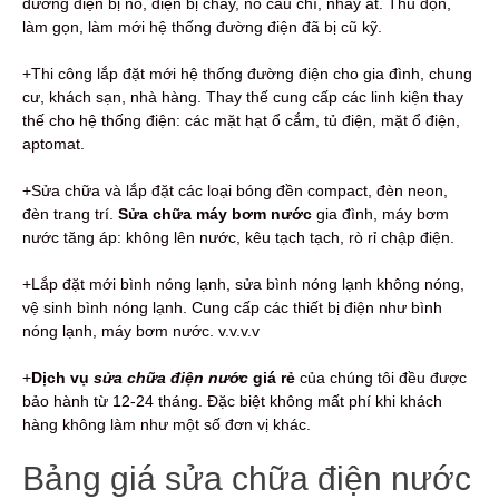
đường điện bị nổ, điện bị cháy, nổ cầu chì, nhảy át. Thu dọn,
làm gọn, làm mới hệ thống đường điện đã bị cũ kỹ.
+Thi công lắp đặt mới hệ thống đường điện cho gia đình, chung
cư, khách sạn, nhà hàng. Thay thế cung cấp các linh kiện thay
thế cho hệ thống điện: các mặt hạt ổ cắm, tủ điện, mặt ổ điện,
aptomat.
+Sửa chữa và lắp đặt các loại bóng đền compact, đèn neon,
đèn trang trí.
Sửa chữa máy bơm nước
gia đình, máy bơm
nước tăng áp: không lên nước, kêu tạch tạch, rò rỉ chập điện.
+Lắp đặt mới bình nóng lạnh, sửa bình nóng lạnh không nóng,
vệ sinh bình nóng lạnh. Cung cấp các thiết bị điện như bình
nóng lạnh, máy bơm nước. v.v.v.v
+
Dịch vụ
sửa chữa điện nước
giá rẻ
của chúng tôi đều được
bảo hành từ 12-24 tháng. Đặc biệt không mất phí khi khách
hàng không làm như một số đơn vị khác.
Bảng giá sửa chữa điện nước