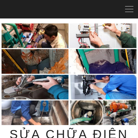
SỬA CHỮA ĐIỆN