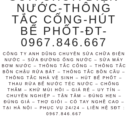
NƯỚC-THÔNG
TẮC CỐNG-HÚT
BỂ PHỐT-ĐT-
0967.846.667
CÔNG TY ANH DŨNG CHUYÊN SỬA CHỮA ĐIỆN
NƯỚC – SỬA ĐƯỜNG ỐNG NƯỚC – SỬA MÁY
BƠM NƯỚC – THÔNG TẮC CỐNG – THÔNG TẮC
BỒN CHẬU RỬA BÁT – THÔNG TẮC BỒN CẦU –
THÔNG TẮC NHÀ VỆ SINH – HÚT BỂ PHỐT –
THAU RỬA BỂ NƯỚC TÉC NƯỚC – CHỐNG
THẤM – KHỬ MÙI HÔI – GIÁ RẺ – UY TÍN –
CHUYÊN NGHIỆP – TẬN TÂM – ĐÚNG HẸN –
ĐÚNG GIÁ – THỢ GIỎI – CÓ TAY NGHỀ CAO –
TẠI HÀ NỘI – PHỤC VỤ 24/24 – LIÊN HỆ SĐT :
0967.846.667