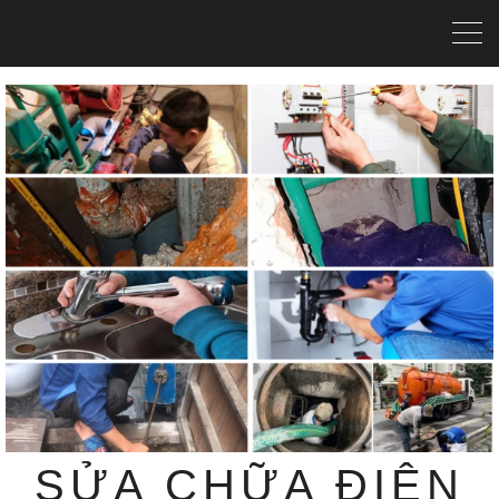
SỬA CHỮA ĐIỆN