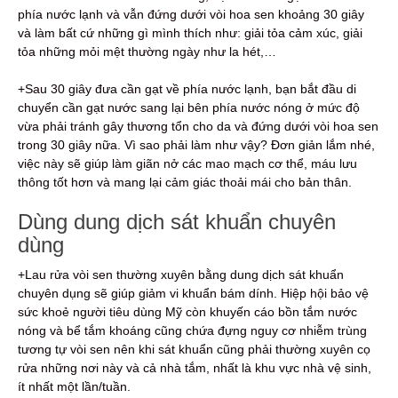
phía nước lạnh và vẫn đứng dưới vòi hoa sen khoảng 30 giây
và làm bất cứ những gì mình thích như: giải tỏa cảm xúc, giải
tỏa những mỏi mệt thường ngày như la hét,…
+Sau 30 giây đưa cần gạt về phía nước lạnh, bạn bắt đầu di
chuyển cần gạt nước sang lại bên phía nước nóng ở mức độ
vừa phải tránh gây thương tổn cho da và đứng dưới vòi hoa sen
trong 30 giây nữa. Vì sao phải làm như vậy? Đơn giản lắm nhé,
việc này sẽ giúp làm giãn nở các mao mạch cơ thể, máu lưu
thông tốt hơn và mang lại cảm giác thoải mái cho bản thân.
Dùng dung dịch sát khuẩn chuyên
dùng
+Lau rửa vòi sen thường xuyên bằng dung dịch sát khuẩn
chuyên dụng sẽ giúp giảm vi khuẩn bám dính. Hiệp hội bảo vệ
sức khoẻ người tiêu dùng Mỹ còn khuyến cáo bồn tắm nước
nóng và bể tắm khoáng cũng chứa đựng nguy cơ nhiễm trùng
tương tự vòi sen nên khi sát khuẩn cũng phải thường xuyên cọ
rửa những nơi này và cả nhà tắm, nhất là khu vực nhà vệ sinh,
ít nhất một lần/tuần.