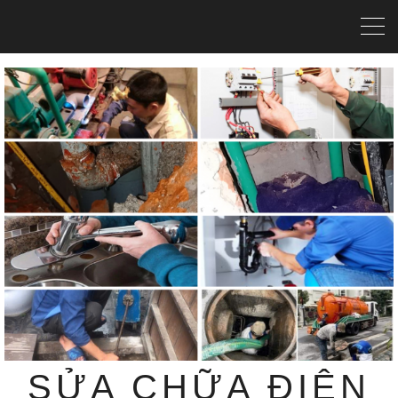
SỬA CHỮA ĐIỆN