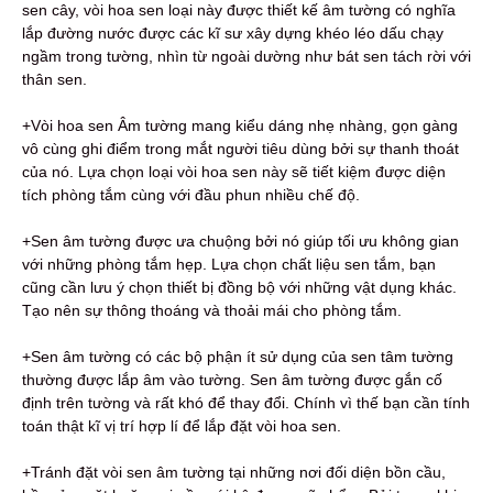
sen cây, vòi hoa sen loại này được thiết kế âm tường có nghĩa
lắp đường nước được các kĩ sư xây dựng khéo léo dấu chạy
ngầm trong tường, nhìn từ ngoài dường như bát sen tách rời với
thân sen.
+Vòi hoa sen Âm tường mang kiểu dáng nhẹ nhàng, gọn gàng
vô cùng ghi điểm trong mắt người tiêu dùng bởi sự thanh thoát
của nó. Lựa chọn loại vòi hoa sen này sẽ tiết kiệm được diện
tích phòng tắm cùng với đầu phun nhiều chế độ.
+Sen âm tường được ưa chuộng bởi nó giúp tối ưu không gian
với những phòng tắm hẹp. Lựa chọn chất liệu sen tắm, bạn
cũng cần lưu ý chọn thiết bị đồng bộ với những vật dụng khác.
Tạo nên sự thông thoáng và thoải mái cho phòng tắm.
+Sen âm tường có các bộ phận ít sử dụng của sen tâm tường
thường được lắp âm vào tường. Sen âm tường được gắn cố
định trên tường và rất khó để thay đổi. Chính vì thế bạn cần tính
toán thật kĩ vị trí hợp lí để lắp đặt vòi hoa sen.
+Tránh đặt vòi sen âm tường tại những nơi đối diện bồn cầu,