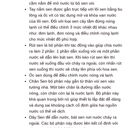
cầm nắm để mở nước từ bộ sen vòi.
Tay nắm sen được gắn trực tiếp với lõi sen bằng bu
lông và ốc vít có tác dụng mở và khóa van nước
của lõi sen. Đối với loại sen cây tắm đứng nóng
lạnh có thể điều chỉnh 3 mức nhiệt độ khác nhau
như: đơn lạnh, đơn nóng và điều chỉnh nóng lạnh
cho mức nhiệt đồ phù hợp.
Rút sen là bộ phận khi tác động vào giúp chia nước
ra làm 2 phần: 1 phần dẫn xuống vòi và một phần
nước sẽ dẫn lên bát sen. Khi kéo rút sen lên thì
nước sẽ xuống đầu vòi chảy ra ngoài, còn nhấn rút
sen xuống thì nước sẽ chảy lên phía vòi hoa sen.
Óc sen dùng để điều chỉnh nước nóng và lạnh.
Chân Sen bộ phận này gắn từ thân vòi sen vào
tường nhà. Một bên chân là đường dẫn nước
nóng, còn chân còn lại là nước lạnh. Bộ phận này
khá quan trọng bởi nó giúp thiết bị lắp đặt dễ dàng
và dung sai khoảng cách cố định giữa hai nguồn
nước có thể xê dịch.
Dây Sen để dẫn nước, bát sen nơi nước chảy ra
ngoài. Các bộ phận này được liên kết cố định với