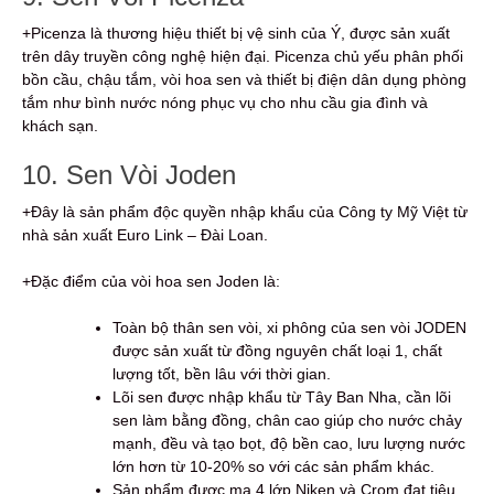
+Picenza là thương hiệu thiết bị vệ sinh của Ý, được sản xuất
trên dây truyền công nghệ hiện đại. Picenza chủ yếu phân phối
bồn cầu, chậu tắm, vòi hoa sen và thiết bị điện dân dụng phòng
tắm như bình nước nóng phục vụ cho nhu cầu gia đình và
khách sạn.
10. Sen Vòi Joden
+Đây là sản phẩm độc quyền nhập khẩu của Công ty Mỹ Việt từ
nhà sản xuất Euro Link – Đài Loan.
+Đặc điểm của vòi hoa sen Joden là:
Toàn bộ thân sen vòi, xi phông của sen vòi JODEN
được sản xuất từ đồng nguyên chất loại 1, chất
lượng tốt, bền lâu với thời gian.
Lõi sen được nhập khẩu từ Tây Ban Nha, cần lõi
sen làm bằng đồng, chân cao giúp cho nước chảy
mạnh, đều và tạo bọt, độ bền cao, lưu lượng nước
lớn hơn từ 10-20% so với các sản phẩm khác.
Sản phẩm được mạ 4 lớp Niken và Crom đạt tiêu