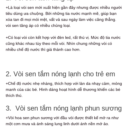
+Là loại vòi sen mới xuất hiện gần đây nhưng được nhiều người
tiêu dùng ưa chuộng. Bởi những tia nước mạnh mẽ, giúp bạn
xóa tan đi mọi mỏi mệt, vất vả sau ngày làm việc căng thẳng.
vòi sen tăng áp có nhiều chủng loại.
+Có loại vòi còn kết hợp với đèn led, rất thú vị. Mức độ tia nước
cũng khác nhau tùy theo mỗi vòi. Nhìn chung những vòi có
nhiều chế độ nước thì giá thành cao hơn.
2. Vòi sen tắm nóng lạnh cho trẻ em
+Chế độ nước nhẹ nhàng, thích hợp với làn da nhạy cảm, mỏng
manh của các bé. Hình dáng hoạt hình dễ thương khiến các bé
thích thú.
3. Vòi sen tắm nóng lạnh phun sương
+Vòi hoa sen phun sương với đầu vòi được thiết kế mở ra như
một cơn mưa và ánh sáng lung linh dưới ánh nền mở ảo.