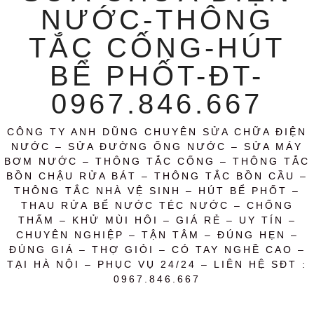
NƯỚC-THÔNG
TẮC CỐNG-HÚT
BỂ PHỐT-ĐT-
0967.846.667
CÔNG TY ANH DŨNG CHUYÊN SỬA CHỮA ĐIỆN
NƯỚC – SỬA ĐƯỜNG ỐNG NƯỚC – SỬA MÁY
BƠM NƯỚC – THÔNG TẮC CỐNG – THÔNG TẮC
BỒN CHẬU RỬA BÁT – THÔNG TẮC BỒN CẦU –
THÔNG TẮC NHÀ VỆ SINH – HÚT BỂ PHỐT –
THAU RỬA BỂ NƯỚC TÉC NƯỚC – CHỐNG
THẤM – KHỬ MÙI HÔI – GIÁ RẺ – UY TÍN –
CHUYÊN NGHIỆP – TẬN TÂM – ĐÚNG HẸN –
ĐÚNG GIÁ – THỢ GIỎI – CÓ TAY NGHỀ CAO –
TẠI HÀ NỘI – PHỤC VỤ 24/24 – LIÊN HỆ SĐT :
0967.846.667