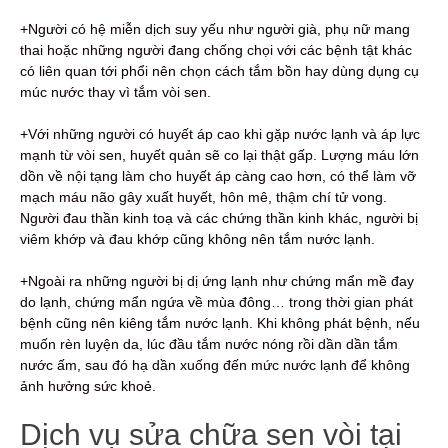
+Người có hệ miễn dịch suy yếu như người già, phụ nữ mang
thai hoặc những người đang chống chọi với các bệnh tật khác
có liên quan tới phổi nên chọn cách tắm bồn hay dùng dụng cụ
múc nước thay vì tắm vòi sen.
+Với những người có huyết áp cao khi gặp nước lạnh và áp lực
mạnh từ vòi sen, huyết quản sẽ co lại thật gấp. Lượng máu lớn
dồn về nội tạng làm cho huyết áp càng cao hơn, có thể làm vỡ
mạch máu não gây xuất huyết, hôn mê, thậm chí tử vong.
Người đau thần kinh toạ và các chứng thần kinh khác, người bị
viêm khớp và đau khớp cũng không nên tắm nước lạnh.
+Ngoài ra những người bị dị ứng lạnh như chứng mẩn mề đay
do lạnh, chứng mẩn ngứa về mùa đông… trong thời gian phát
bệnh cũng nên kiêng tắm nước lạnh. Khi không phát bệnh, nếu
muốn rèn luyện da, lúc đầu tắm nước nóng rồi dần dần tắm
nước ấm, sau đó hạ dần xuống đến mức nước lạnh để không
ảnh hưởng sức khoẻ.
Dịch vụ sửa chữa sen vòi tại