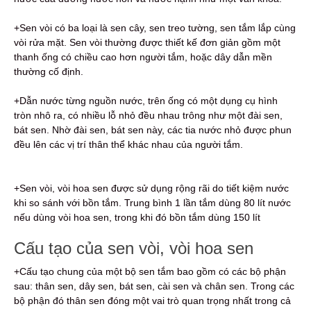
+Sen vòi có ba loại là sen cây, sen treo tường, sen tắm lắp cùng
vòi rửa mặt. Sen vòi thường được thiết kế đơn giản gồm một
thanh ống có chiều cao hơn người tắm, hoặc dây dẫn mền
thường cố định.
+Dẫn nước từng nguồn nước, trên ống có một dụng cụ hình
tròn nhô ra, có nhiều lỗ nhỏ đều nhau trông như một đài sen,
bát sen. Nhờ đài sen, bát sen này, các tia nước nhỏ được phun
đều lên các vị trí thân thể khác nhau của người tắm.
+Sen vòi, vòi hoa sen được sử dụng rộng rãi do tiết kiệm nước
khi so sánh với bồn tắm. Trung bình 1 lần tắm dùng 80 lít nước
nếu dùng vòi hoa sen, trong khi đó bồn tắm dùng 150 lít
Cấu tạo của sen vòi, vòi hoa sen
+Cấu tạo chung của một bộ sen tắm bao gồm có các bộ phận
sau: thân sen, dây sen, bát sen, cài sen và chân sen. Trong các
bộ phận đó thân sen đóng một vai trò quan trọng nhất trong cả