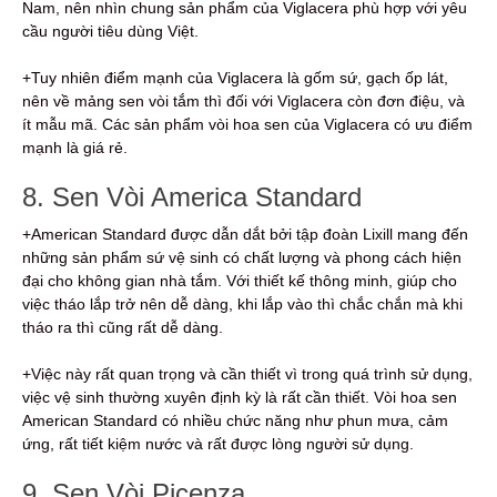
Nam, nên nhìn chung sản phẩm của Viglacera phù hợp với yêu
cầu người tiêu dùng Việt.
+Tuy nhiên điểm mạnh của Viglacera là gốm sứ, gạch ốp lát,
nên về mảng sen vòi tắm thì đối với Viglacera còn đơn điệu, và
ít mẫu mã. Các sản phẩm vòi hoa sen của Viglacera có ưu điểm
mạnh là giá rẻ.
8. Sen Vòi America Standard
+American Standard được dẫn dắt bởi tập đoàn Lixill mang đến
những sản phẩm sứ vệ sinh có chất lượng và phong cách hiện
đại cho không gian nhà tắm. Với thiết kế thông minh, giúp cho
việc tháo lắp trở nên dễ dàng, khi lắp vào thì chắc chắn mà khi
tháo ra thì cũng rất dễ dàng.
+Việc này rất quan trọng và cần thiết vì trong quá trình sử dụng,
việc vệ sinh thường xuyên định kỳ là rất cần thiết. Vòi hoa sen
American Standard có nhiều chức năng như phun mưa, cảm
ứng, rất tiết kiệm nước và rất được lòng người sử dụng.
9. Sen Vòi Picenza