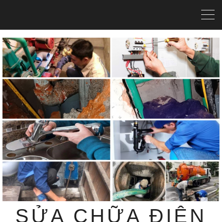
SỬA CHỮA ĐIỆN