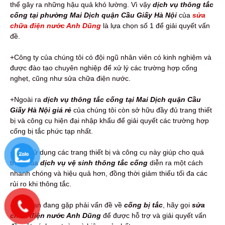
thể gây ra những hậu quả khó lường. Vì vậy
dịch vụ thông tắc
cống tại phường Mai Dịch quận Cầu Giấy Hà Nội
của
sửa
chữa điện nước Anh Dũng
là lựa chọn số 1 để giải quyết vấn
đề.
+Công ty của chúng tôi có đội ngũ nhân viên có kinh nghiệm và
được đào tạo chuyên nghiệp để xử lý các trường hợp cống
nghẹt, cũng như sửa chữa điện nước.
+Ngoài ra
dịch vụ thông tắc cống tại Mai Dịch quận Cầu
Giấy Hà Nội giá rẻ
của chúng tôi còn sở hữu đầy đủ trang thiết
bị và công cụ hiện đại nhập khẩu để giải quyết các trường hợp
cống bị tắc phức tạp nhất.
+Việc sử dụng các trang thiết bị và công cụ này giúp cho quá
trình của
dịch vụ vệ sinh thông tắc cống
diễn ra một cách
nhanh chóng và hiệu quả hơn, đồng thời giảm thiểu tối đa các
rủi ro khi thông tắc.
+Nếu bạn đang gặp phải vấn đề về
cống bị tắc
, hãy gọi
sửa
chữa điện nước Anh Dũng
để được hỗ trợ và giải quyết vấn