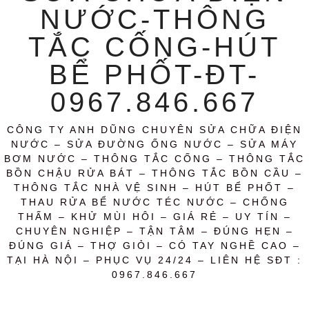
NƯỚC-THÔNG
TẮC CỐNG-HÚT
BỂ PHỐT-ĐT-
0967.846.667
CÔNG TY ANH DŨNG CHUYÊN SỬA CHỮA ĐIỆN
NƯỚC – SỬA ĐƯỜNG ỐNG NƯỚC – SỬA MÁY
BƠM NƯỚC – THÔNG TẮC CỐNG – THÔNG TẮC
BỒN CHẬU RỬA BÁT – THÔNG TẮC BỒN CẦU –
THÔNG TẮC NHÀ VỆ SINH – HÚT BỂ PHỐT –
THAU RỬA BỂ NƯỚC TÉC NƯỚC – CHỐNG
THẤM – KHỬ MÙI HÔI – GIÁ RẺ – UY TÍN –
CHUYÊN NGHIỆP – TẬN TÂM – ĐÚNG HẸN –
ĐÚNG GIÁ – THỢ GIỎI – CÓ TAY NGHỀ CAO –
TẠI HÀ NỘI – PHỤC VỤ 24/24 – LIÊN HỆ SĐT :
0967.846.667