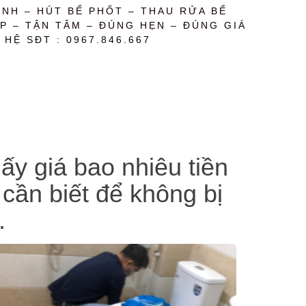
NH – HÚT BỂ PHỐT – THAU RỬA BỂ
P – TẬN TÂM – ĐÚNG HẸN – ĐÚNG GIÁ
 HỆ SĐT : 0967.846.667
y giá bao nhiêu tiền
 cần biết để không bị
.