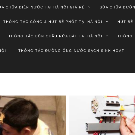
ỬA CHỮA ĐIỆN NƯỚC TẠI HÀ NỘI GIÁ RẺ
SỬA CHỮA ĐƯỜN
THÔNG TẮC CỐNG & HÚT BỂ PHỐT TẠI HÀ NỘI
HÚT BỂ 
THÔNG TẮC BỒN CHẬU RỬA BÁT TẠI HÀ NỘI
THÔNG 
NỘI
THÔNG TẮC ĐƯỜNG ỐNG NƯỚC SẠCH SINH HOẠT