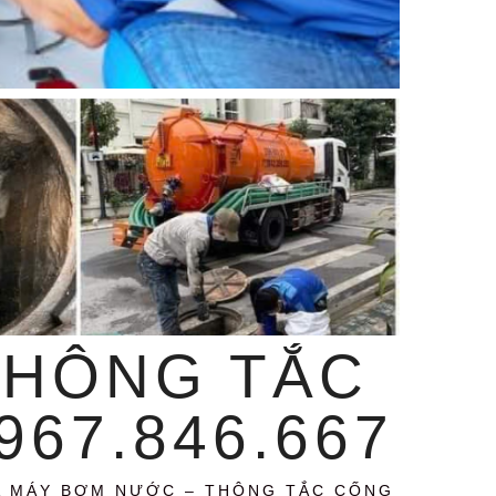
THÔNG TẮC
67.846.667
A MÁY BƠM NƯỚC – THÔNG TẮC CỐNG