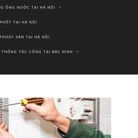
G ỐNG NƯỚC TẠI HÀ NỘI
PHỐT TẠI HÀ NỘI
THOÁT SÀN TẠI HÀ NỘI
THÔNG TẮC CỐNG TẠI BẮC NINH