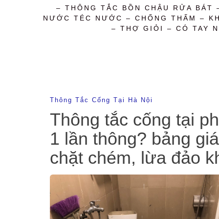
– THÔNG TẮC BỒN CHẬU RỬA BÁT 
NƯỚC TÉC NƯỚC – CHỐNG THẤM – KHỬ
– THỢ GIỎI – CÓ TAY N
Thông Tắc Cống Tại Hà Nội
Thông tắc cống tại p
1 lần thông? bảng giá
chặt chém, lừa đảo kh