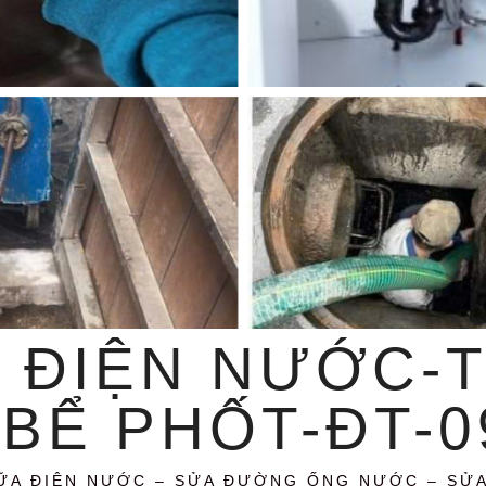
 ĐIỆN NƯỚC-
BỂ PHỐT-ĐT-09
ỮA ĐIỆN NƯỚC – SỬA ĐƯỜNG ỐNG NƯỚC – SỬ