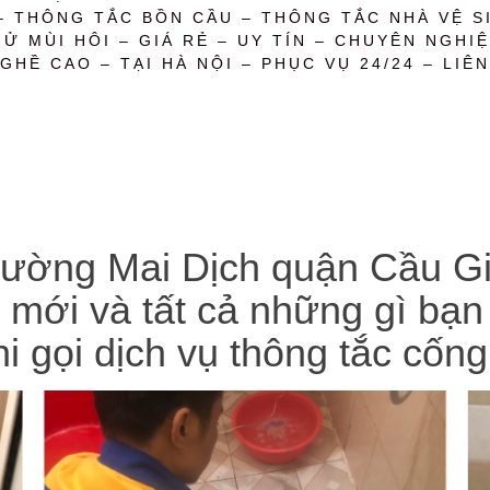
– THÔNG TẮC BỒN CẦU – THÔNG TẮC NHÀ VỆ SI
 MÙI HÔI – GIÁ RẺ – UY TÍN – CHUYÊN NGHIỆ
GHỀ CAO – TẠI HÀ NỘI – PHỤC VỤ 24/24 – LIÊN
hường Mai Dịch quận Cầu Giấ
 mới và tất cả những gì bạn
i gọi dịch vụ thông tắc cống