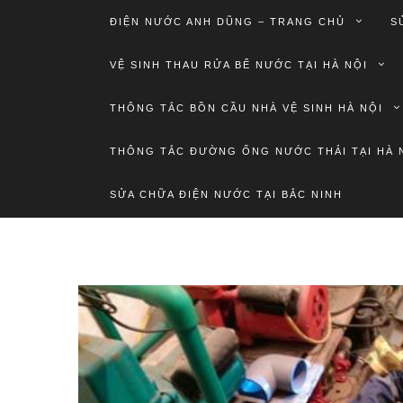
ĐIỆN NƯỚC ANH DŨNG – TRANG CHỦ
S
VỆ SINH THAU RỬA BỂ NƯỚC TẠI HÀ NỘI
THÔNG TẮC BỒN CẦU NHÀ VỆ SINH HÀ NỘI
THÔNG TẮC ĐƯỜNG ỐNG NƯỚC THẢI TẠI HÀ 
SỬA CHỮA ĐIỆN NƯỚC TẠI BẮC NINH