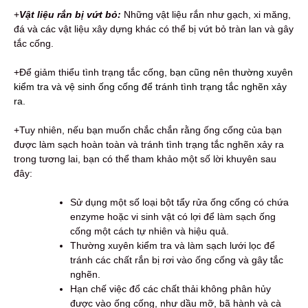
+
Vật liệu rắn bị vứt bỏ:
Những vật liệu rắn như gạch, xi măng,
đá và các vật liệu xây dựng khác có thể bị vứt bỏ tràn lan và gây
tắc cống.
+Để giảm thiểu tình trạng tắc cống,
bạn cũng nên thường xuyên
kiểm tra và vệ sinh ống cống để tránh tình trạng tắc nghẽn xảy
ra.
+Tuy nhiên, nếu bạn muốn chắc chắn rằng ống cống của bạn
được làm sạch hoàn toàn và tránh tình trạng tắc nghẽn xảy ra
trong tương lai, bạn có thể tham khảo một số lời khuyên sau
đây:
Sử dụng một số loại bột tẩy rửa ống cống có chứa
enzyme hoặc vi sinh vật có lợi để làm sạch ống
cống một cách tự nhiên và hiệu quả.
Thường xuyên kiểm tra và làm sạch lưới lọc để
tránh các chất rắn bị rơi vào ống cống và gây tắc
nghẽn.
Hạn chế việc đổ các chất thải không phân hủy
được vào ống cống, như dầu mỡ, bã hành và cà