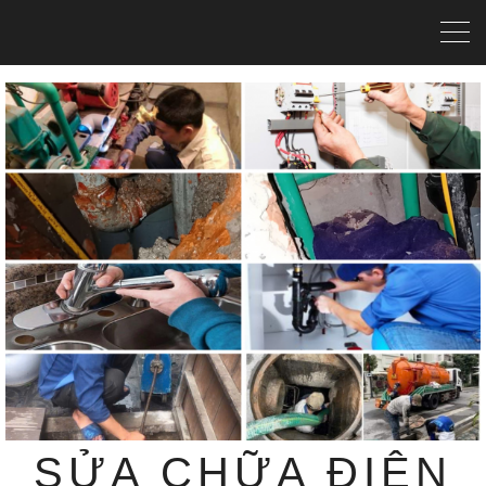
SỬA CHỮA ĐIỆN