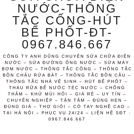
NƯỚC-THÔNG
TẮC CỐNG-HÚT
BỂ PHỐT-ĐT-
0967.846.667
CÔNG TY ANH DŨNG CHUYÊN SỬA CHỮA ĐIỆN
NƯỚC – SỬA ĐƯỜNG ỐNG NƯỚC – SỬA MÁY
BƠM NƯỚC – THÔNG TẮC CỐNG – THÔNG TẮC
BỒN CHẬU RỬA BÁT – THÔNG TẮC BỒN CẦU –
THÔNG TẮC NHÀ VỆ SINH – HÚT BỂ PHỐT –
THAU RỬA BỂ NƯỚC TÉC NƯỚC – CHỐNG
THẤM – KHỬ MÙI HÔI – GIÁ RẺ – UY TÍN –
CHUYÊN NGHIỆP – TẬN TÂM – ĐÚNG HẸN –
ĐÚNG GIÁ – THỢ GIỎI – CÓ TAY NGHỀ CAO –
TẠI HÀ NỘI – PHỤC VỤ 24/24 – LIÊN HỆ SĐT :
0967.846.667