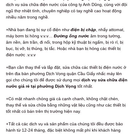
dịch vụ sửa chữa điện nước của công ty Anh Dũng, cùng với đội
ngũ thợ nhiệt tình, chuyên nghiệp có tay nghề cao hoạt động
nhiều năm trong nghề.
+Nhà bạn đang bị sự cố điện như
điện bị chập
, nhẩy attomat,
máy bơm bị hỏng v.v.v…
Đ
ường ống nước
âm trong tường,
âm nền, âm trần, đi nổi, trong hộp kỹ thuật bị ngấm, bị rò rỉ, bị
bục, bị vỡ, bị thủng, bị tắc.
Hoặc nhà bạn bị hỏng các thiết bị
điện nước .v.v.v
+Bạn cần thay thế và lắp đặt, sửa chữa các thiết bị điện nước ở
trên địa bàn phường Dịch Vọng quận Cầu Giấy nhấc máy lên
gọi cho chúng tôi để được sử dụng mọi
dịch vụ sửa chữa điện
nước giá rẻ tại phường Dịch Vọng
tốt nhất.
+Có mặt nhanh chóng giá cả cạnh chanh, không chặt chén,
thay thế và sửa chữa bằng những vật liệu cũng như các thiết bị
tốt nhất có bán trên thị trường hiện nay.
+Tất cả các dịch vụ và sản phẩm của chúng tôi đều được bảo
hành từ 12-24 tháng, đặc biệt không mất phí khi khách hàng