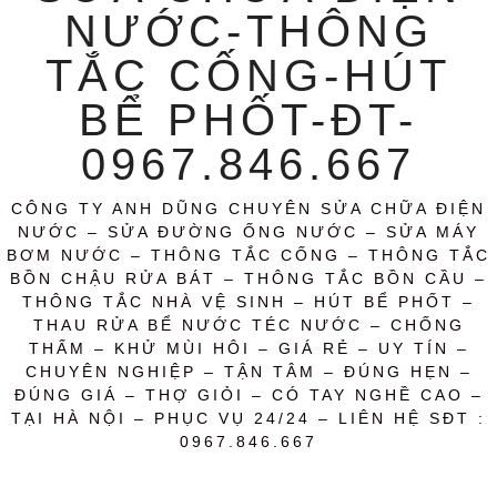
NƯỚC-THÔNG
TẮC CỐNG-HÚT
BỂ PHỐT-ĐT-
0967.846.667
CÔNG TY ANH DŨNG CHUYÊN SỬA CHỮA ĐIỆN
NƯỚC – SỬA ĐƯỜNG ỐNG NƯỚC – SỬA MÁY
BƠM NƯỚC – THÔNG TẮC CỐNG – THÔNG TẮC
BỒN CHẬU RỬA BÁT – THÔNG TẮC BỒN CẦU –
THÔNG TẮC NHÀ VỆ SINH – HÚT BỂ PHỐT –
THAU RỬA BỂ NƯỚC TÉC NƯỚC – CHỐNG
THẤM – KHỬ MÙI HÔI – GIÁ RẺ – UY TÍN –
CHUYÊN NGHIỆP – TẬN TÂM – ĐÚNG HẸN –
ĐÚNG GIÁ – THỢ GIỎI – CÓ TAY NGHỀ CAO –
TẠI HÀ NỘI – PHỤC VỤ 24/24 – LIÊN HỆ SĐT :
0967.846.667