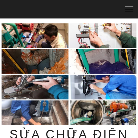
SỬA CHỮA ĐIỆN