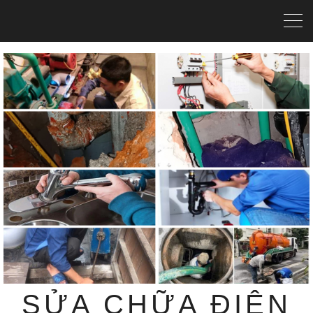
SỬA CHỮA ĐIỆN