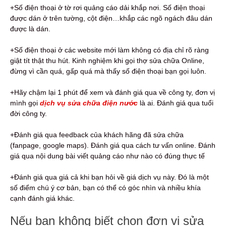
+Số điện thoại ở tờ rơi quảng cáo dải khắp nơi. Số điện thoại
được dán ở trên tường, cột điện…khắp các ngõ ngách đâu dán
được là dán.
+Số điện thoại ở các website mới làm không có địa chỉ rõ ràng
giật tít thật thu hút. Kinh nghiệm khi gọi thợ sửa chữa Online,
đừng vì cần quá, gấp quá mà thấy số điện thoại bạn gọi luôn.
+Hãy chậm lại 1 phút để xem và đánh giá qua về công ty, đơn vị
mình gọi
dịch vụ sửa chữa điện nước
là ai. Đánh giá qua tuổi
đời công ty.
+Đánh giá qua feedback của khách hãng đã sửa chữa
(fanpage, google maps). Đánh giá qua cách tư vấn online. Đánh
giá qua nội dung bài viết quảng cáo như nào có đúng thực tế
+Đánh giá qua giá cả khi bạn hỏi về giá dịch vụ này. Đó là một
số điểm chú ý cơ bản, bạn có thể có góc nhìn và nhiều khía
cạnh đánh giá khác.
Nếu bạn không biết chọn đơn vị sửa