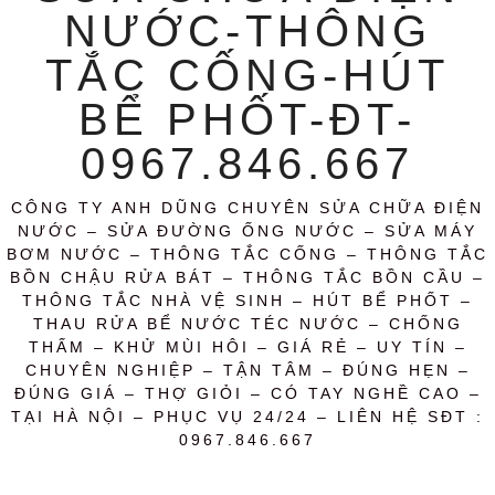
NƯỚC-THÔNG
TẮC CỐNG-HÚT
BỂ PHỐT-ĐT-
0967.846.667
CÔNG TY ANH DŨNG CHUYÊN SỬA CHỮA ĐIỆN
NƯỚC – SỬA ĐƯỜNG ỐNG NƯỚC – SỬA MÁY
BƠM NƯỚC – THÔNG TẮC CỐNG – THÔNG TẮC
BỒN CHẬU RỬA BÁT – THÔNG TẮC BỒN CẦU –
THÔNG TẮC NHÀ VỆ SINH – HÚT BỂ PHỐT –
THAU RỬA BỂ NƯỚC TÉC NƯỚC – CHỐNG
THẤM – KHỬ MÙI HÔI – GIÁ RẺ – UY TÍN –
CHUYÊN NGHIỆP – TẬN TÂM – ĐÚNG HẸN –
ĐÚNG GIÁ – THỢ GIỎI – CÓ TAY NGHỀ CAO –
TẠI HÀ NỘI – PHỤC VỤ 24/24 – LIÊN HỆ SĐT :
0967.846.667