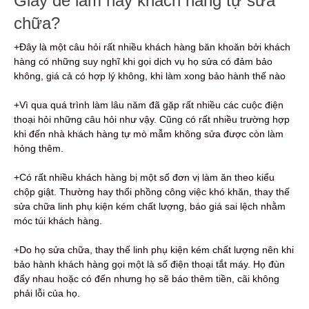
Giấy để làm hay khách hàng tự sửa
chữa?
+Đây là một câu hỏi rất nhiều khách hàng băn khoăn bởi khách
hàng có những suy nghĩ khi gọi dịch vụ họ sửa có đảm bảo
không, giá cả có hợp lý không, khi làm xong bảo hành thế nào
+Vì qua quá trình làm lâu năm đã gặp rất nhiều các cuộc điện
thoại hỏi những câu hỏi như vậy. Cũng có rất nhiều trường hợp
khi đến nhà khách hàng tự mò mẫm không sửa được còn làm
hỏng thêm.
+Có rất nhiều khách hàng bị một số đơn vị làm ăn theo kiểu
chộp giật. Thường hay thổi phồng công việc khó khăn, thay thế
sửa chữa linh phụ kiện kém chất lượng, báo giá sai lệch nhằm
móc túi khách hàng.
+Do họ sửa chữa, thay thế linh phụ kiện kém chất lượng nên khi
bảo hành khách hàng gọi một là số điện thoại tắt máy. Họ đùn
đẩy nhau hoặc có đến nhưng họ sẽ báo thêm tiền, cãi không
phải lỗi của họ.