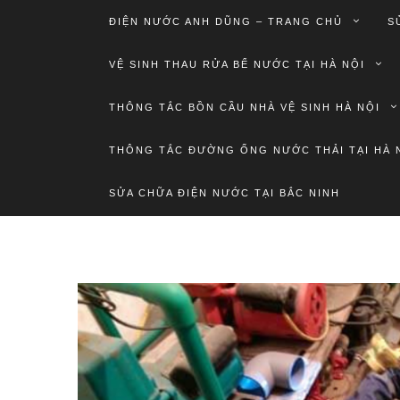
ĐIỆN NƯỚC ANH DŨNG – TRANG CHỦ
S
VỆ SINH THAU RỬA BỂ NƯỚC TẠI HÀ NỘI
THÔNG TẮC BỒN CẦU NHÀ VỆ SINH HÀ NỘI
THÔNG TẮC ĐƯỜNG ỐNG NƯỚC THẢI TẠI HÀ 
SỬA CHỮA ĐIỆN NƯỚC TẠI BẮC NINH