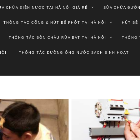
ỬA CHỮA ĐIỆN NƯỚC TẠI HÀ NỘI GIÁ RẺ
SỬA CHỮA ĐƯỜN
THÔNG TẮC CỐNG & HÚT BỂ PHỐT TẠI HÀ NỘI
HÚT BỂ 
THÔNG TẮC BỒN CHẬU RỬA BÁT TẠI HÀ NỘI
THÔNG 
NỘI
THÔNG TẮC ĐƯỜNG ỐNG NƯỚC SẠCH SINH HOẠT