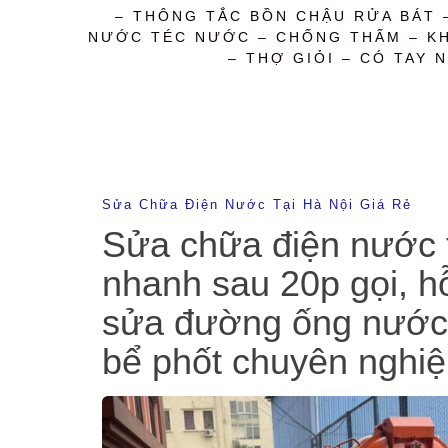
– THÔNG TẮC BỒN CHẬU RỬA BÁT 
NƯỚC TÉC NƯỚC – CHỐNG THẤM – KHỬ
– THỢ GIỎI – CÓ TAY N
Sửa Chữa Điện Nước Tại Hà Nội Giá Rẻ
Sửa chữa điện nước tạ
nhanh sau 20p gọi, h
sửa đường ống nước r
bể phốt chuyên nghiệ