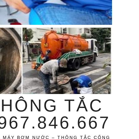
THÔNG TẮC
67.846.667
A MÁY BƠM NƯỚC – THÔNG TẮC CỐNG