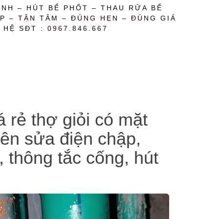
NH – HÚT BỂ PHỐT – THAU RỬA BỂ
P – TẬN TÂM – ĐÚNG HẸN – ĐÚNG GIÁ
 HỆ SĐT : 0967.846.667
 rẻ thợ giỏi có mặt
yên sửa điện chập,
 thông tắc cống, hút