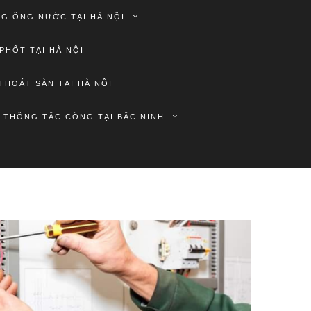
G ỐNG NƯỚC TẠI HÀ NỘI
PHỐT TẠI HÀ NỘI
THOÁT SÀN TẠI HÀ NỘI
THÔNG TẮC CỐNG TẠI BẮC NINH