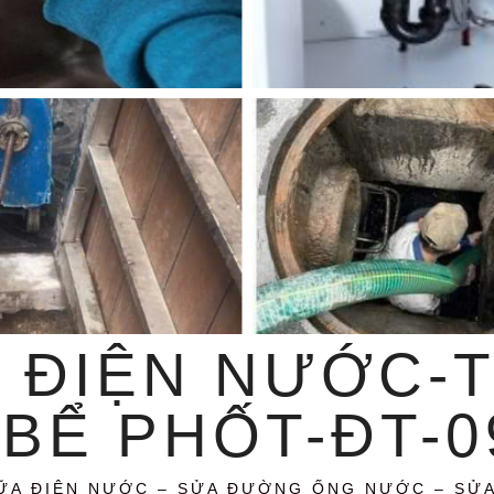
 ĐIỆN NƯỚC-
BỂ PHỐT-ĐT-09
ỮA ĐIỆN NƯỚC – SỬA ĐƯỜNG ỐNG NƯỚC – SỬ