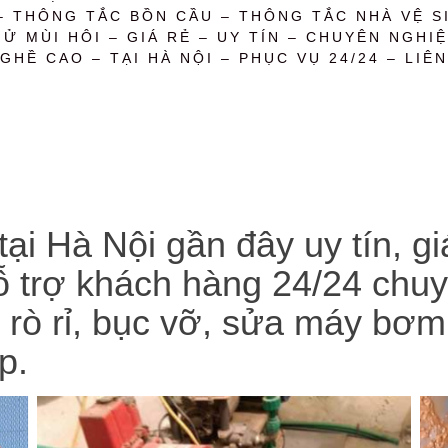
– THÔNG TẮC BỒN CẦU – THÔNG TẮC NHÀ VỆ SI
 MÙI HÔI – GIÁ RẺ – UY TÍN – CHUYÊN NGHIỆ
GHỀ CAO – TẠI HÀ NỘI – PHỤC VỤ 24/24 – LIÊN
i Hà Nội gần đây uy tín, giá
ỗ trợ khách hàng 24/24 chu
ò rỉ, bục vỡ, sửa máy bơm,
p.