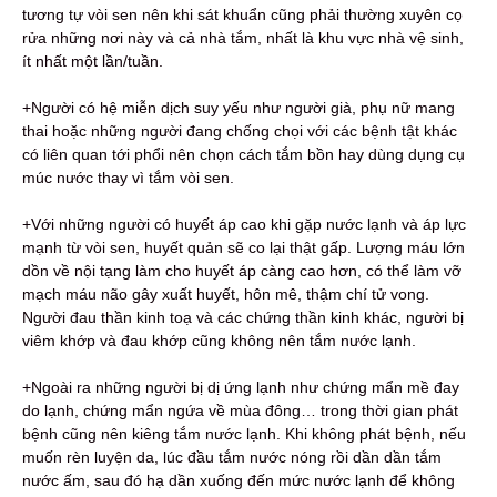
tương tự vòi sen nên khi sát khuẩn cũng phải thường xuyên cọ
rửa những nơi này và cả nhà tắm, nhất là khu vực nhà vệ sinh,
ít nhất một lần/tuần.
+Người có hệ miễn dịch suy yếu như người già, phụ nữ mang
thai hoặc những người đang chống chọi với các bệnh tật khác
có liên quan tới phổi nên chọn cách tắm bồn hay dùng dụng cụ
múc nước thay vì tắm vòi sen.
+Với những người có huyết áp cao khi gặp nước lạnh và áp lực
mạnh từ vòi sen, huyết quản sẽ co lại thật gấp. Lượng máu lớn
dồn về nội tạng làm cho huyết áp càng cao hơn, có thể làm vỡ
mạch máu não gây xuất huyết, hôn mê, thậm chí tử vong.
Người đau thần kinh toạ và các chứng thần kinh khác, người bị
viêm khớp và đau khớp cũng không nên tắm nước lạnh.
+Ngoài ra những người bị dị ứng lạnh như chứng mẩn mề đay
do lạnh, chứng mẩn ngứa về mùa đông… trong thời gian phát
bệnh cũng nên kiêng tắm nước lạnh. Khi không phát bệnh, nếu
muốn rèn luyện da, lúc đầu tắm nước nóng rồi dần dần tắm
nước ấm, sau đó hạ dần xuống đến mức nước lạnh để không