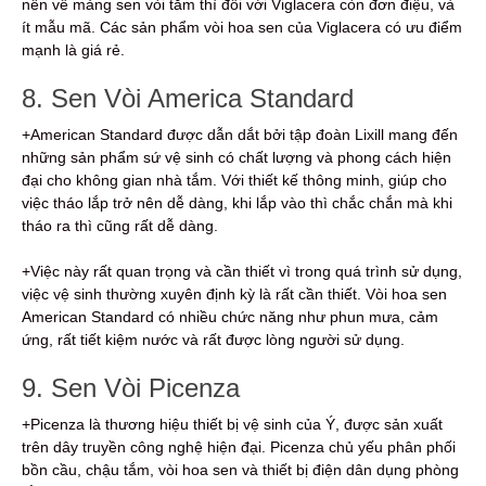
nên về mảng sen vòi tắm thì đối với Viglacera còn đơn điệu, và
ít mẫu mã. Các sản phẩm vòi hoa sen của Viglacera có ưu điểm
mạnh là giá rẻ.
8. Sen Vòi America Standard
+American Standard được dẫn dắt bởi tập đoàn Lixill mang đến
những sản phẩm sứ vệ sinh có chất lượng và phong cách hiện
đại cho không gian nhà tắm. Với thiết kế thông minh, giúp cho
việc tháo lắp trở nên dễ dàng, khi lắp vào thì chắc chắn mà khi
tháo ra thì cũng rất dễ dàng.
+Việc này rất quan trọng và cần thiết vì trong quá trình sử dụng,
việc vệ sinh thường xuyên định kỳ là rất cần thiết. Vòi hoa sen
American Standard có nhiều chức năng như phun mưa, cảm
ứng, rất tiết kiệm nước và rất được lòng người sử dụng.
9. Sen Vòi Picenza
+Picenza là thương hiệu thiết bị vệ sinh của Ý, được sản xuất
trên dây truyền công nghệ hiện đại. Picenza chủ yếu phân phối
bồn cầu, chậu tắm, vòi hoa sen và thiết bị điện dân dụng phòng