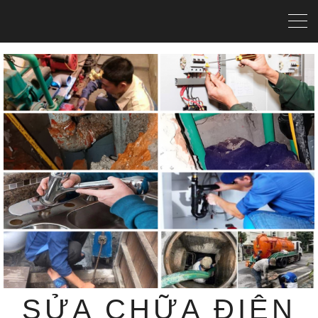
SỬA CHỮA ĐIỆN