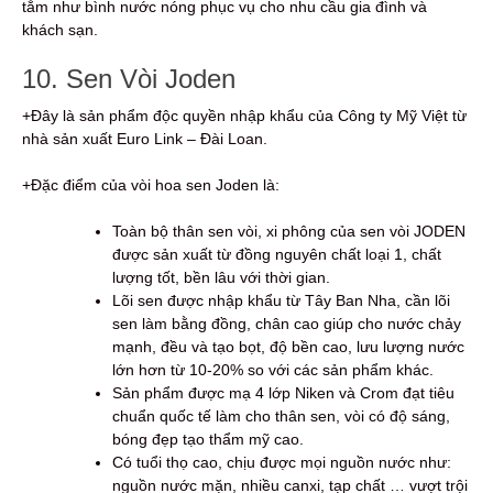
tắm như bình nước nóng phục vụ cho nhu cầu gia đình và
khách sạn.
10. Sen Vòi Joden
+Đây là sản phẩm độc quyền nhập khẩu của Công ty Mỹ Việt từ
nhà sản xuất Euro Link – Đài Loan.
+Đặc điểm của vòi hoa sen Joden là:
Toàn bộ thân sen vòi, xi phông của sen vòi JODEN
được sản xuất từ đồng nguyên chất loại 1, chất
lượng tốt, bền lâu với thời gian.
Lõi sen được nhập khẩu từ Tây Ban Nha, cần lõi
sen làm bằng đồng, chân cao giúp cho nước chảy
mạnh, đều và tạo bọt, độ bền cao, lưu lượng nước
lớn hơn từ 10-20% so với các sản phẩm khác.
Sản phẩm được mạ 4 lớp Niken và Crom đạt tiêu
chuẩn quốc tế làm cho thân sen, vòi có độ sáng,
bóng đẹp tạo thẩm mỹ cao.
Có tuổi thọ cao, chịu được mọi nguồn nước như:
nguồn nước mặn, nhiều canxi, tạp chất … vượt trội