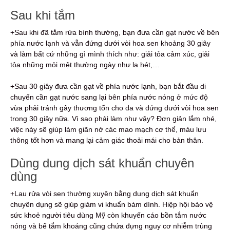
Sau khi tắm
+Sau khi đã tắm rửa bình thường, bạn đưa cần gạt nước về bên
phía nước lạnh và vẫn đứng dưới vòi hoa sen khoảng 30 giây
và làm bất cứ những gì mình thích như: giải tỏa cảm xúc, giải
tỏa những mỏi mệt thường ngày như la hét,…
+Sau 30 giây đưa cần gạt về phía nước lạnh, bạn bắt đầu di
chuyển cần gạt nước sang lại bên phía nước nóng ở mức độ
vừa phải tránh gây thương tổn cho da và đứng dưới vòi hoa sen
trong 30 giây nữa. Vì sao phải làm như vậy? Đơn giản lắm nhé,
việc này sẽ giúp làm giãn nở các mao mạch cơ thể, máu lưu
thông tốt hơn và mang lại cảm giác thoải mái cho bản thân.
Dùng dung dịch sát khuẩn chuyên
dùng
+Lau rửa vòi sen thường xuyên bằng dung dịch sát khuẩn
chuyên dụng sẽ giúp giảm vi khuẩn bám dính. Hiệp hội bảo vệ
sức khoẻ người tiêu dùng Mỹ còn khuyến cáo bồn tắm nước
nóng và bể tắm khoáng cũng chứa đựng nguy cơ nhiễm trùng