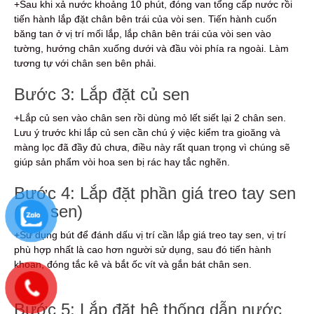
+Sau khi xả nước khoảng 10 phút, đóng van tổng cấp nước rồi
tiến hành lắp đặt chân bên trái của vòi sen. Tiến hành cuốn
băng tan ở vị trí mối lắp, lắp chân bên trái của vòi sen vào
tường, hướng chân xuống dưới và đầu vòi phía ra ngoài. Làm
tương tự với chân sen bên phải.
Bước 3: Lắp đặt củ sen
+Lắp củ sen vào chân sen rồi dùng mỏ lết siết lại 2 chân sen.
Lưu ý trước khi lắp củ sen cần chú ý việc kiểm tra gioăng và
màng lọc đã đầy đủ chưa, điều này rất quan trọng vì chúng sẽ
giúp sản phẩm vòi hoa sen bị rác hay tắc nghẽn.
Bước 4: Lắp đặt phần giá treo tay sen
(cây sen)
+Sử dụng bút để đánh dấu vị trí cần lắp giá treo tay sen, vị trí
phù hợp nhất là cao hơn người sử dụng, sau đó tiến hành
khoan, đóng tắc kê và bắt ốc vít và gắn bát chân sen.
Bước 5: Lắp đặt hệ thống dẫn nước