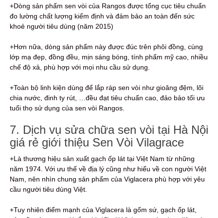
+Dòng sản phẩm sen vòi của Rangos được tổng cục tiêu chuẩn
đo lường chất lượng kiểm định và đảm bảo an toàn đến sức
khoẻ người tiêu dùng (năm 2015)
+Hơn nữa, dòng sản phẩm này được đúc trên phôi đồng, cùng
lớp mạ đẹp, đồng đều, mịn sáng bóng, tính phẩm mỹ cao, nhiều
chế độ xả, phù hợp với mọi nhu cầu sử dụng.
+Toàn bộ linh kiện dùng để lắp ráp sen vòi như gioăng đệm, lõi
chia nước, đinh ty rút, …đều đạt tiêu chuẩn cao, đảo bảo tối ưu
tuổi thọ sử dụng của sen vòi Rangos.
7. Dịch vụ sửa chữa sen vòi tại Hà Nội
giá rẻ giới thiệu Sen Vòi Vilagrace
+Là thương hiệu sản xuất gạch ốp lát tại Việt Nam từ những
năm 1974. Với ưu thế về địa lý cũng như hiểu về con người Việt
Nam, nên nhìn chung sản phẩm của Viglacera phù hợp với yêu
cầu người tiêu dùng Việt.
+Tuy nhiên điểm mạnh của Viglacera là gốm sứ, gạch ốp lát,