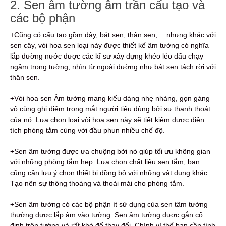
2. Sen âm tường âm trần cấu tạo và
các bộ phận
+Cũng có cấu tạo gồm dây, bát sen, thân sen,… nhưng khác với
sen cây, vòi hoa sen loại này được thiết kế âm tường có nghĩa
lắp đường nước được các kĩ sư xây dựng khéo léo dấu chạy
ngầm trong tường, nhìn từ ngoài dường như bát sen tách rời với
thân sen.
+Vòi hoa sen Âm tường mang kiểu dáng nhẹ nhàng, gọn gàng
vô cùng ghi điểm trong mắt người tiêu dùng bởi sự thanh thoát
của nó. Lựa chọn loại vòi hoa sen này sẽ tiết kiệm được diện
tích phòng tắm cùng với đầu phun nhiều chế độ.
+Sen âm tường được ưa chuộng bởi nó giúp tối ưu không gian
với những phòng tắm hẹp. Lựa chọn chất liệu sen tắm, bạn
cũng cần lưu ý chọn thiết bị đồng bộ với những vật dụng khác.
Tạo nên sự thông thoáng và thoải mái cho phòng tắm.
+Sen âm tường có các bộ phận ít sử dụng của sen tâm tường
thường được lắp âm vào tường. Sen âm tường được gắn cố
định trên tường và rất khó để thay đổi. Chính vì thế bạn cần tính