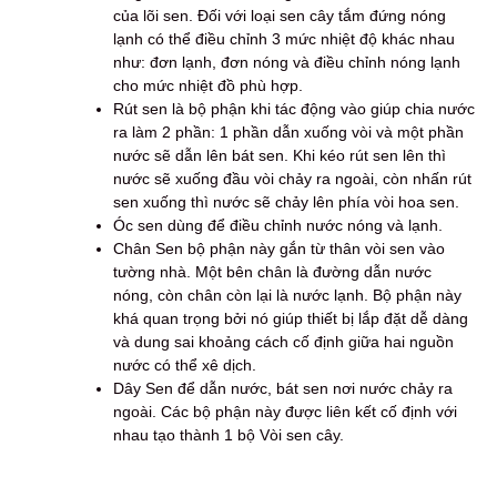
của lõi sen. Đối với loại sen cây tắm đứng nóng
lạnh có thể điều chỉnh 3 mức nhiệt độ khác nhau
như: đơn lạnh, đơn nóng và điều chỉnh nóng lạnh
cho mức nhiệt đồ phù hợp.
Rút sen là bộ phận khi tác động vào giúp chia nước
ra làm 2 phần: 1 phần dẫn xuống vòi và một phần
nước sẽ dẫn lên bát sen. Khi kéo rút sen lên thì
nước sẽ xuống đầu vòi chảy ra ngoài, còn nhấn rút
sen xuống thì nước sẽ chảy lên phía vòi hoa sen.
Óc sen dùng để điều chỉnh nước nóng và lạnh.
Chân Sen bộ phận này gắn từ thân vòi sen vào
tường nhà. Một bên chân là đường dẫn nước
nóng, còn chân còn lại là nước lạnh. Bộ phận này
khá quan trọng bởi nó giúp thiết bị lắp đặt dễ dàng
và dung sai khoảng cách cố định giữa hai nguồn
nước có thể xê dịch.
Dây Sen để dẫn nước, bát sen nơi nước chảy ra
ngoài. Các bộ phận này được liên kết cố định với
nhau tạo thành 1 bộ Vòi sen cây.