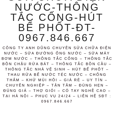
NƯỚC-THÔNG
TẮC CỐNG-HÚT
BỂ PHỐT-ĐT-
0967.846.667
CÔNG TY ANH DŨNG CHUYÊN SỬA CHỮA ĐIỆN
NƯỚC – SỬA ĐƯỜNG ỐNG NƯỚC – SỬA MÁY
BƠM NƯỚC – THÔNG TẮC CỐNG – THÔNG TẮC
BỒN CHẬU RỬA BÁT – THÔNG TẮC BỒN CẦU –
THÔNG TẮC NHÀ VỆ SINH – HÚT BỂ PHỐT –
THAU RỬA BỂ NƯỚC TÉC NƯỚC – CHỐNG
THẤM – KHỬ MÙI HÔI – GIÁ RẺ – UY TÍN –
CHUYÊN NGHIỆP – TẬN TÂM – ĐÚNG HẸN –
ĐÚNG GIÁ – THỢ GIỎI – CÓ TAY NGHỀ CAO –
TẠI HÀ NỘI – PHỤC VỤ 24/24 – LIÊN HỆ SĐT :
0967.846.667