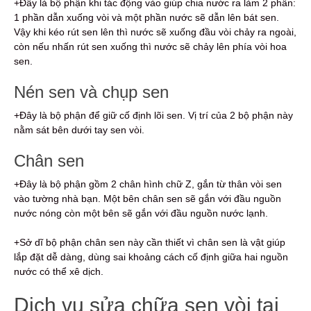
+Đây là bộ phận khi tác động vào giúp chia nước ra làm 2 phần:
1 phần dẫn xuống vòi và một phần nước sẽ dẫn lên bát sen.
Vậy khi kéo rút sen lên thì nước sẽ xuống đầu vòi chảy ra ngoài,
còn nếu nhấn rút sen xuống thì nước sẽ chảy lên phía vòi hoa
sen.
Nén sen và chụp sen
+Đây là bộ phận để giữ cố định lõi sen. Vị trí của 2 bộ phận này
nằm sát bên dưới tay sen vòi.
Chân sen
+Đây là bộ phận gồm 2 chân hình chữ Z, gắn từ thân vòi sen
vào tường nhà bạn. Một bên chân sen sẽ gắn với đầu nguồn
nước nóng còn một bên sẽ gắn với đầu nguồn nước lạnh.
+Sở dĩ bộ phận chân sen này cần thiết vì chân sen là vật giúp
lắp đặt dễ dàng, dùng sai khoảng cách cố định giữa hai nguồn
nước có thể xê dịch.
Dịch vụ sửa chữa sen vòi tại