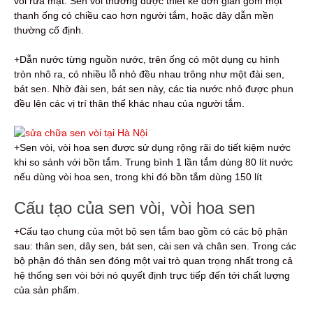
vòi rửa mặt. Sen vòi thường được thiết kế đơn giản gồm một
thanh ống có chiều cao hơn người tắm, hoặc dây dẫn mền
thường cố định.
+Dẫn nước từng nguồn nước, trên ống có một dụng cụ hình
tròn nhô ra, có nhiều lỗ nhỏ đều nhau trông như một đài sen,
bát sen. Nhờ đài sen, bát sen này, các tia nước nhỏ được phun
đều lên các vị trí thân thể khác nhau của người tắm.
+Sen vòi, vòi hoa sen được sử dụng rộng rãi do tiết kiệm nước
khi so sánh với bồn tắm. Trung bình 1 lần tắm dùng 80 lít nước
nếu dùng vòi hoa sen, trong khi đó bồn tắm dùng 150 lít
Cấu tạo của sen vòi, vòi hoa sen
+Cấu tạo chung của một bộ sen tắm bao gồm có các bộ phận
sau: thân sen, dây sen, bát sen, cài sen và chân sen. Trong các
bộ phận đó thân sen đóng một vai trò quan trọng nhất trong cả
hệ thống sen vòi bởi nó quyết định trực tiếp đến tới chất lượng
của sản phẩm.