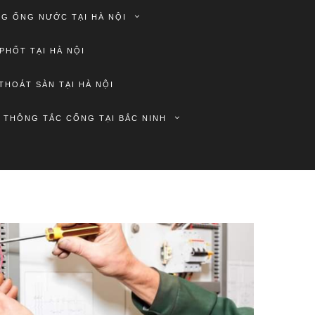
G ỐNG NƯỚC TẠI HÀ NỘI
PHỐT TẠI HÀ NỘI
THOÁT SÀN TẠI HÀ NỘI
THÔNG TẮC CỐNG TẠI BẮC NINH