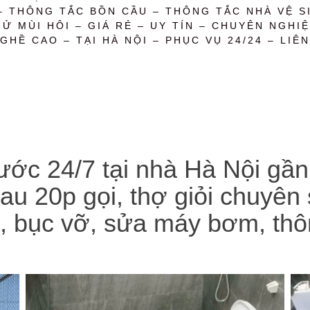
– THÔNG TẮC BỒN CẦU – THÔNG TẮC NHÀ VỆ SI
 MÙI HÔI – GIÁ RẺ – UY TÍN – CHUYÊN NGHIỆ
GHỀ CAO – TẠI HÀ NỘI – PHỤC VỤ 24/24 – LIÊN
ớc 24/7 tại nhà Hà Nội gần
au 20p gọi, thợ giỏi chuyên
, bục vỡ, sửa máy bơm, thôn