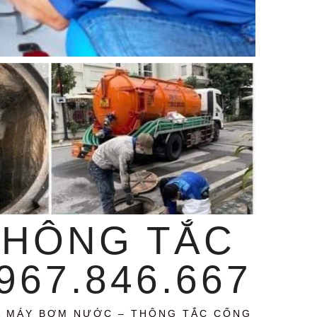
THÔNG TẮC
67.846.667
A MÁY BƠM NƯỚC – THÔNG TẮC CỐNG