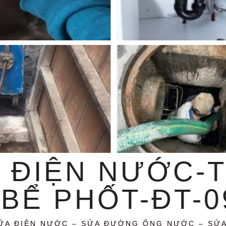
 ĐIỆN NƯỚC-
BỂ PHỐT-ĐT-09
ỮA ĐIỆN NƯỚC – SỬA ĐƯỜNG ỐNG NƯỚC – SỬ