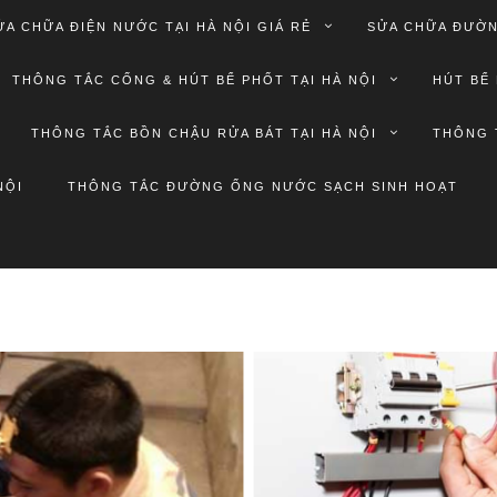
ỬA CHỮA ĐIỆN NƯỚC TẠI HÀ NỘI GIÁ RẺ
SỬA CHỮA ĐƯỜN
THÔNG TẮC CỐNG & HÚT BỂ PHỐT TẠI HÀ NỘI
HÚT BỂ 
THÔNG TẮC BỒN CHẬU RỬA BÁT TẠI HÀ NỘI
THÔNG 
NỘI
THÔNG TẮC ĐƯỜNG ỐNG NƯỚC SẠCH SINH HOẠT