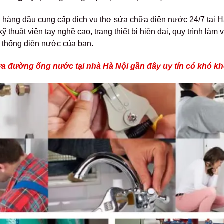
 hàng đầu cung cấp dịch vụ thợ sửa chữa điện nước 24/7 tại Hà
kỹ thuật viên tay nghề cao, trang thiết bị hiện đại, quy trình là
ệ thống điện nước của bạn.
ữa đường ống nước tại nhà Hà Nội gần đây uy tín có khó k