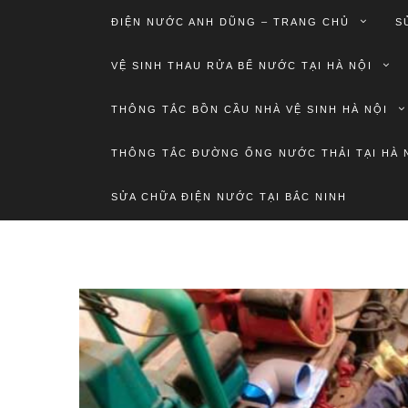
ĐIỆN NƯỚC ANH DŨNG – TRANG CHỦ
S
VỆ SINH THAU RỬA BỂ NƯỚC TẠI HÀ NỘI
THÔNG TẮC BỒN CẦU NHÀ VỆ SINH HÀ NỘI
THÔNG TẮC ĐƯỜNG ỐNG NƯỚC THẢI TẠI HÀ 
SỬA CHỮA ĐIỆN NƯỚC TẠI BẮC NINH