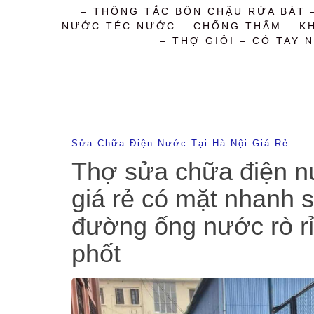
– THÔNG TẮC BỒN CHẬU RỬA BÁT 
NƯỚC TÉC NƯỚC – CHỐNG THẤM – KHỬ
– THỢ GIỎI – CÓ TAY N
Sửa Chữa Điện Nước Tại Hà Nội Giá Rẻ
Thợ sửa chữa điện nư
giá rẻ có mặt nhanh s
đường ống nước rò rỉ
phốt