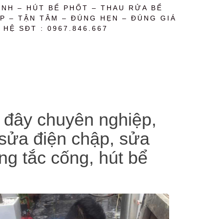
NH – HÚT BỂ PHỐT – THAU RỬA BỂ
P – TẬN TÂM – ĐÚNG HẸN – ĐÚNG GIÁ
 HỆ SĐT : 0967.846.667
 đây chuyên nghiệp,
 sửa điện chập, sửa
g tắc cống, hút bể