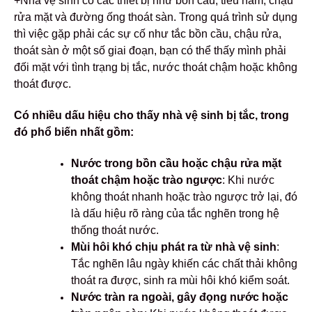
+Nhà vệ sinh có các thiết bị như bồn cầu, tiểu nam, chậu
rửa mặt và đường ống thoát sàn. Trong quá trình sử dụng
thì việc gặp phải các sự cố như tắc bồn cầu, chậu rửa,
thoát sàn ở
một số giai đoạn, bạn có thể thấy mình phải
đối mặt với tình trạng bị tắc, nước thoát chậm hoặc không
thoát được.
Có nhiều dấu hiệu cho thấy nhà vệ sinh bị tắc, trong
đó phổ biến nhất gồm:
Nước trong bồn cầu hoặc chậu rửa mặt
thoát chậm hoặc trào ngược
: Khi nước
không thoát nhanh hoặc trào ngược trở lại, đó
là dấu hiệu rõ ràng của tắc nghẽn trong hệ
thống thoát nước.
Mùi hôi khó chịu phát ra từ nhà vệ sinh
:
Tắc nghẽn lâu ngày khiến các chất thải không
thoát ra được, sinh ra mùi hôi khó kiểm soát.
Nước tràn ra ngoài, gây đọng nước hoặc