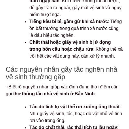
tràn ngập sàn
: Khi nước không thoát được,
dễ gây tràn ra ngoài, gây mất vệ sinh và nguy
hiểm trượt ngã.
Tiếng kêu bì bì, gầm gừ khi xả nước
: Tiếng
ồn bất thường trong quá trình xả nước cũng
là dấu hiệu tắc nghẽn.
Chất thải hoặc giấy vệ sinh bị ứ đọng
trong bồn cầu hoặc chậu rửa
: Không thể xả
trôi hết các vật dụng này, cần xử lý nhanh.
Các nguyên nhân gây tắc nghẽn nhà
vệ sinh thường gặp
+Biết rõ nguyên nhân giúp xác định đúng thời điểm cần
gọi
thợ thông tắc nhà vệ sinh ở Bắc Ninh
:
Tắc do tích tụ vật thể rơi xuống ống thoát
:
Như giấy vệ sinh, tóc, hoặc đồ vật nhỏ vô tình
rơi vào trong ống.
Tắc do chất thải, rác thải tích tụ lâu ngày
: