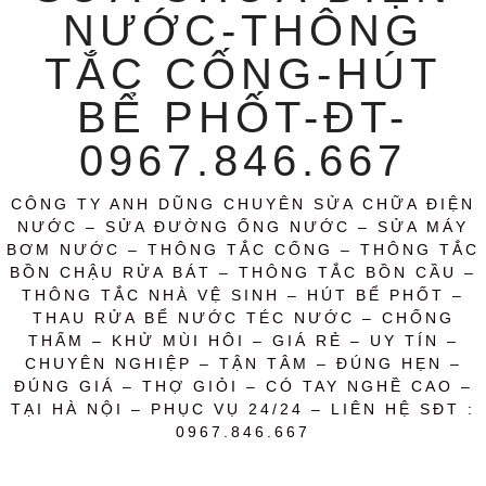
NƯỚC-THÔNG
TẮC CỐNG-HÚT
BỂ PHỐT-ĐT-
0967.846.667
CÔNG TY ANH DŨNG CHUYÊN SỬA CHỮA ĐIỆN
NƯỚC – SỬA ĐƯỜNG ỐNG NƯỚC – SỬA MÁY
BƠM NƯỚC – THÔNG TẮC CỐNG – THÔNG TẮC
BỒN CHẬU RỬA BÁT – THÔNG TẮC BỒN CẦU –
THÔNG TẮC NHÀ VỆ SINH – HÚT BỂ PHỐT –
THAU RỬA BỂ NƯỚC TÉC NƯỚC – CHỐNG
THẤM – KHỬ MÙI HÔI – GIÁ RẺ – UY TÍN –
CHUYÊN NGHIỆP – TẬN TÂM – ĐÚNG HẸN –
ĐÚNG GIÁ – THỢ GIỎI – CÓ TAY NGHỀ CAO –
TẠI HÀ NỘI – PHỤC VỤ 24/24 – LIÊN HỆ SĐT :
0967.846.667