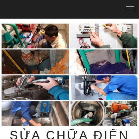
SỬA CHỮA ĐIỆN