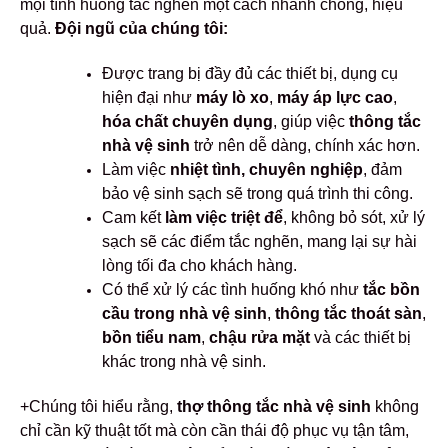
mọi tình huống tắc nghẽn một cách nhanh chóng, hiệu
quả.
Đội ngũ của chúng tôi:
Được trang bị đầy đủ các thiết bị, dụng cụ
hiện đại như
máy lò xo
,
máy áp lực cao
,
hóa chất chuyên dụng
, giúp việc
thông tắc
nhà vệ sinh
trở nên dễ dàng, chính xác hơn.
Làm việc
nhiệt tình, chuyên nghiệp
, đảm
bảo vệ sinh sạch sẽ trong quá trình thi công.
Cam kết
làm việc triệt để
, không bỏ sót, xử lý
sạch sẽ các điểm tắc nghẽn, mang lại sự hài
lòng tối đa cho khách hàng.
Có thể xử lý các tình huống khó như
tắc bồn
cầu trong nhà vệ sinh
,
thông tắc thoát sàn
,
bồn tiểu nam
,
chậu rửa mặt
và các thiết bị
khác trong nhà vệ sinh.
+Chúng tôi hiểu rằng,
thợ thông tắc nhà vệ sinh
không
chỉ cần kỹ thuật tốt mà còn cần thái độ phục vụ tận tâm,