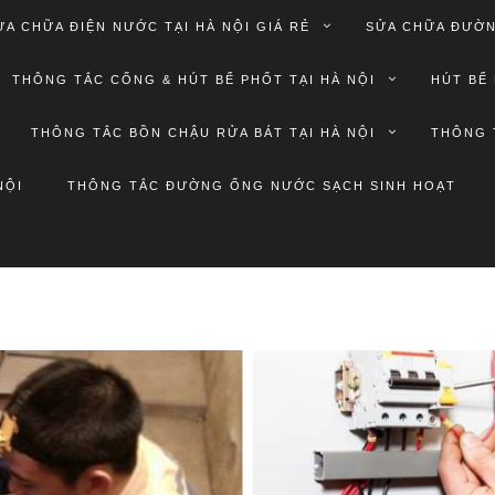
ỬA CHỮA ĐIỆN NƯỚC TẠI HÀ NỘI GIÁ RẺ
SỬA CHỮA ĐƯỜN
THÔNG TẮC CỐNG & HÚT BỂ PHỐT TẠI HÀ NỘI
HÚT BỂ 
THÔNG TẮC BỒN CHẬU RỬA BÁT TẠI HÀ NỘI
THÔNG 
NỘI
THÔNG TẮC ĐƯỜNG ỐNG NƯỚC SẠCH SINH HOẠT