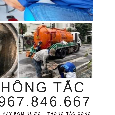
THÔNG TẮC
67.846.667
A MÁY BƠM NƯỚC – THÔNG TẮC CỐNG