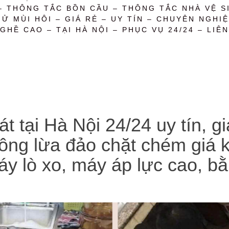
– THÔNG TẮC BỒN CẦU – THÔNG TẮC NHÀ VỆ SI
 MÙI HÔI – GIÁ RẺ – UY TÍN – CHUYÊN NGHIỆ
GHỀ CAO – TẠI HÀ NỘI – PHỤC VỤ 24/24 – LIÊN
t tại Hà Nội 24/24 uy tín, gi
ông lừa đảo chặt chém giá k
áy lò xo, máy áp lực cao, b