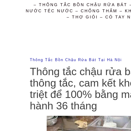
– THÔNG TẮC BỒN CHẬU RỬA BÁT 
NƯỚC TÉC NƯỚC – CHỐNG THẤM – KHỬ
– THỢ GIỎI – CÓ TAY N
Thông Tắc Bồn Chậu Rửa Bát Tại Hà Nội
Thông tắc chậu rửa bá
thông tắc, cam kết kh
triệt để 100% bằng m
hành 36 tháng