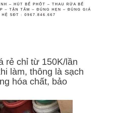
NH – HÚT BỂ PHỐT – THAU RỬA BỂ
P – TẬN TÂM – ĐÚNG HẸN – ĐÚNG GIÁ
 HỆ SĐT : 0967.846.667
á rẻ chỉ từ 150K/lần
hi làm, thông là sạch
ằng hóa chất, bảo