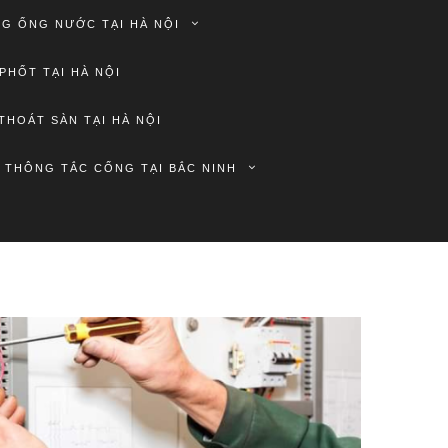
G ỐNG NƯỚC TẠI HÀ NỘI
PHỐT TẠI HÀ NỘI
THOÁT SÀN TẠI HÀ NỘI
THÔNG TẮC CỐNG TẠI BẮC NINH