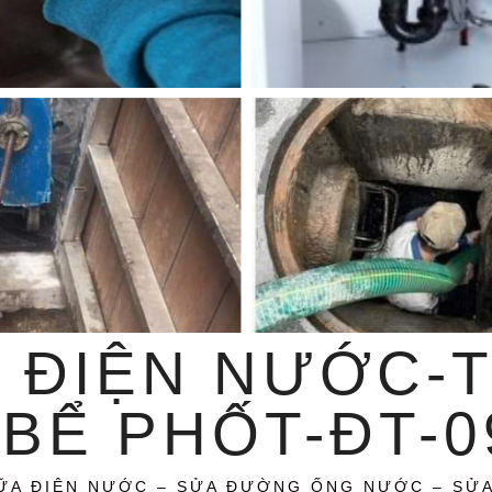
 ĐIỆN NƯỚC-
BỂ PHỐT-ĐT-09
ỮA ĐIỆN NƯỚC – SỬA ĐƯỜNG ỐNG NƯỚC – SỬ