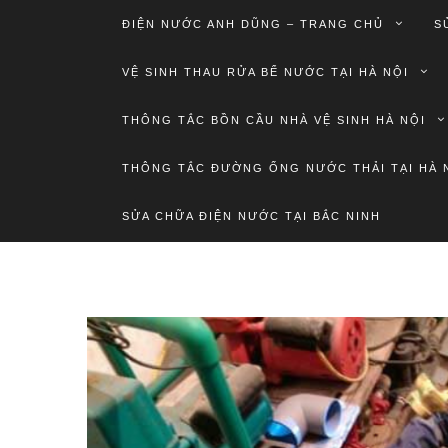
ĐIỆN NƯỚC ANH DŨNG – TRANG CHỦ
S
VỆ SINH THAU RỬA BỂ NƯỚC TẠI HÀ NỘI
THÔNG TẮC BỒN CẦU NHÀ VỆ SINH HÀ NỘI
THÔNG TẮC ĐƯỜNG ỐNG NƯỚC THẢI TẠI HÀ 
SỬA CHỮA ĐIỆN NƯỚC TẠI BẮC NINH