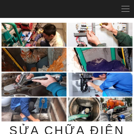
SỬA CHỮA ĐIỆN