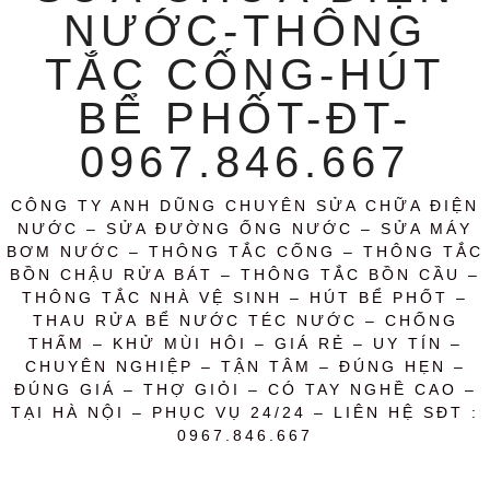
NƯỚC-THÔNG
TẮC CỐNG-HÚT
BỂ PHỐT-ĐT-
0967.846.667
CÔNG TY ANH DŨNG CHUYÊN SỬA CHỮA ĐIỆN
NƯỚC – SỬA ĐƯỜNG ỐNG NƯỚC – SỬA MÁY
BƠM NƯỚC – THÔNG TẮC CỐNG – THÔNG TẮC
BỒN CHẬU RỬA BÁT – THÔNG TẮC BỒN CẦU –
THÔNG TẮC NHÀ VỆ SINH – HÚT BỂ PHỐT –
THAU RỬA BỂ NƯỚC TÉC NƯỚC – CHỐNG
THẤM – KHỬ MÙI HÔI – GIÁ RẺ – UY TÍN –
CHUYÊN NGHIỆP – TẬN TÂM – ĐÚNG HẸN –
ĐÚNG GIÁ – THỢ GIỎI – CÓ TAY NGHỀ CAO –
TẠI HÀ NỘI – PHỤC VỤ 24/24 – LIÊN HỆ SĐT :
0967.846.667