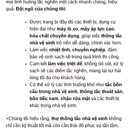
mọi tình huống tắc nghẽn một cách nhanh chóng, hiệu
quả.
Đội ngũ của chúng tôi:
Được trang bị đầy đủ các thiết bị, dụng cụ
hiện đại như
máy lò xo
,
máy áp lực cao
,
hóa chất chuyên dụng
, giúp việc
thông tắc
nhà vệ sinh
trở nên dễ dàng, chính xác hơn.
Làm việc
nhiệt tình, chuyên nghiệp
, đảm
bảo vệ sinh sạch sẽ trong quá trình thi công.
Cam kết
làm việc triệt để
, không bỏ sót, xử lý
sạch sẽ các điểm tắc nghẽn, mang lại sự hài
lòng tối đa cho khách hàng.
Có thể xử lý các tình huống khó như
tắc bồn
cầu trong nhà vệ sinh
,
thông tắc thoát sàn
,
bồn tiểu nam
,
chậu rửa mặt
và các thiết bị
khác trong nhà vệ sinh.
+Chúng tôi hiểu rằng,
thợ thông tắc nhà vệ sinh
không
chỉ cần kỹ thuật tốt mà còn cần thái độ phục vụ tận tâm,